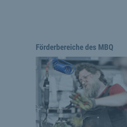
Förderbereiche des MBQ
This is a carousel with rotating cards. Use