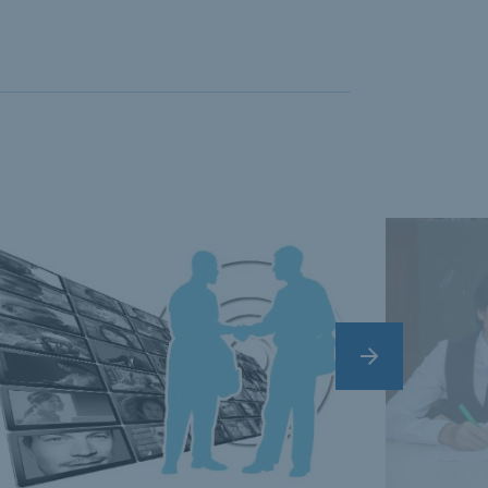
vate cards.
Nächster Slide