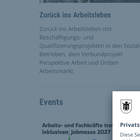
Zurück ins Arbeitsleben
Zurück ins Arbeitsleben mit
Beschäftigungs- und
Qualifizierungsprojekten in den Sozia
Betrieben, dem Verbundprojekt
Perspektive Arbeit und Dritten
Arbeitsmarkt
Events