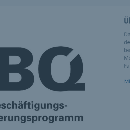
Ü
Da
de
be
Me
Fa
M