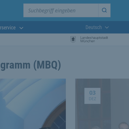
Suchbegriff eingeben
Suche star
Deutsch
rservice
Aktuelle Sprach
rogramm (MBQ)
Meldung vom 3.12.2
03
DEZ