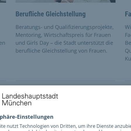
Berufliche Gleichstellung
Fa
Beratungs- und Qualifizierungsprojekte,
Wi
Mentoring, Wirtschaftspreis für Frauen
Fa
len
und Girls Day – die Stadt unterstützt die
Be
berufliche Gleichstellung von Frauen.
Qu
Ku