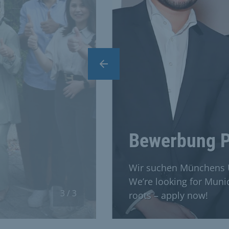
Vorheriger Slide
Bewerbung P
Wir suchen Münchens U
We’re looking for Muni
3 / 3
roots – apply now!