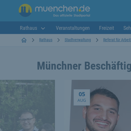
Rathaus
Veranstaltungen
Freizeit
Seh
Startseite
Rathaus
Stadtverwaltung
Referat für Arbei
Münchner Beschäftig
Aktuelle Themen
Meldung vom 5.8.2026
05
AUG