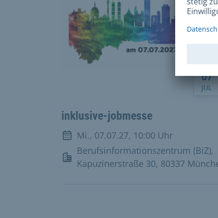
07
JUL
inklusive-jobmesse
Mi., 07.07.27, 10:00 Uhr
Veranstaltungsdatum
Berufsinformationszentrum (BiZ),
Veranstaltungsort
Kapuzinerstraße 30, 80337 Münch