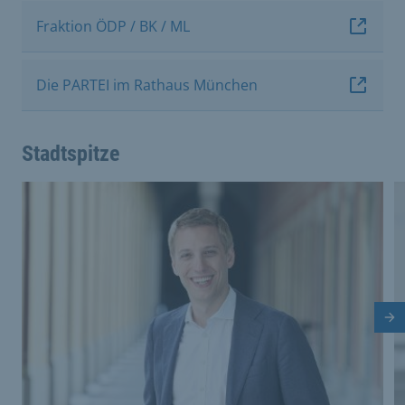
Fraktion ÖDP / BK / ML
Die PARTEI im Rathaus München
Stadtspitze
This is a carousel with rotating cards. Use the previous 
Nä