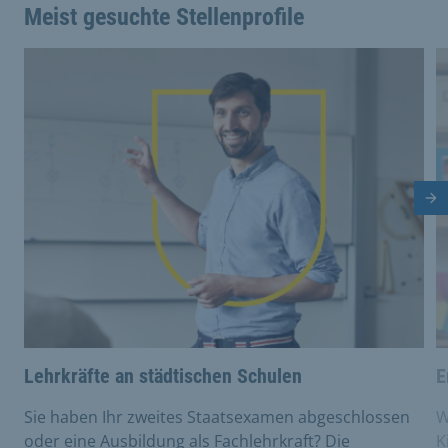
Meist gesuchte Stellenprofile
This is a carousel with rotating cards. Use the previous 
Nä
Lehrkräfte an städtischen Schulen
E
Sie haben Ihr zweites Staatsexamen abgeschlossen
W
oder eine Ausbildung als Fachlehrkraft? Die
K