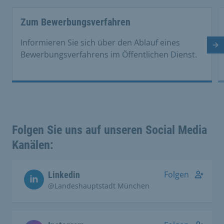
This is a carousel with rotating cards. Use the previous 
Zum Bewerbungsverfahren
Informieren Sie sich über den Ablauf eines
Nä
Bewerbungsverfahrens im Öffentlichen Dienst.
Folgen Sie uns auf unseren Social Media
Kanälen:
Folgen
Linkedin
@Landeshauptstadt München