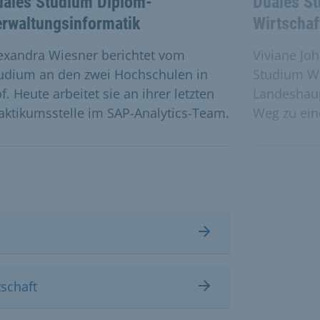
uales Studium Diplom-
Duales S
rwaltungsinformatik
Wirtscha
exandra Wiesner berichtet vom
Viviane Jo
udium an den zwei Hochschulen in
Studium Wi
f. Heute arbeitet sie an ihrer letzten
Landeshau
aktikumsstelle im SAP-Analytics-Team.
Weg zu ein
schaft