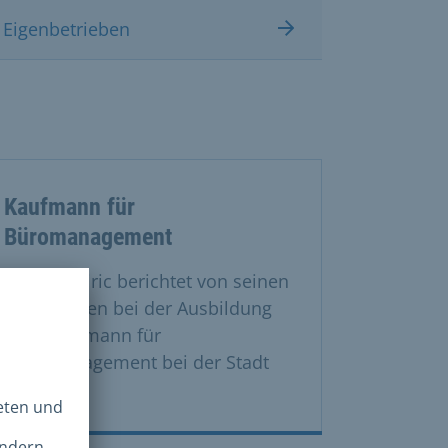
 Eigenbetrieben
Kaufmann für
Büromanagement
Amar Kadiric berichtet von seinen
Erfahrungen bei der Ausbildung
zum Kaufmann für
Büromanagement bei der Stadt
München.