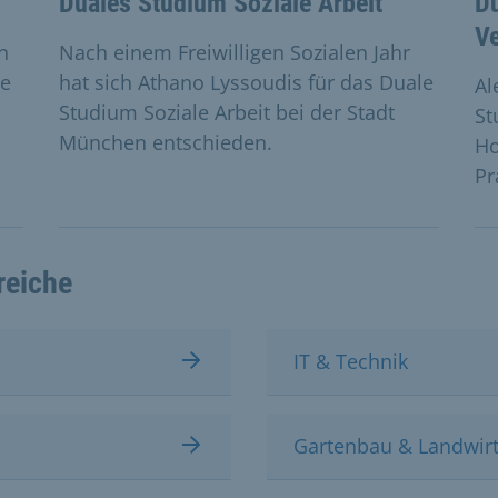
Duales Studium Soziale Arbeit
D
Ve
n
Nach einem Freiwilligen Sozialen Jahr
le
hat sich Athano Lyssoudis für das Duale
Al
Studium Soziale Arbeit bei der Stadt
St
München entschieden.
Ho
Pr
reiche
IT & Technik
Gartenbau & Landwirt