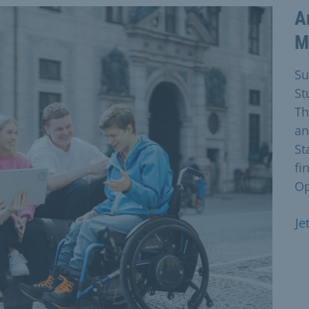
A
M
Su
St
Th
an
St
fi
Op
Je