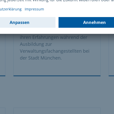
Verwaltungsfachangestellte
Lydia Papazoglu berichtet von
ihren Erfahrungen während der
Ausbildung zur
Verwaltungsfachangestellten bei
der Stadt München.