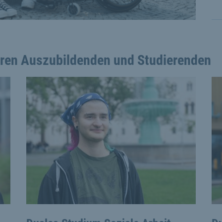
eren Auszubildenden und Studierenden
 the previous and next buttons to navigate, and Enter to acti