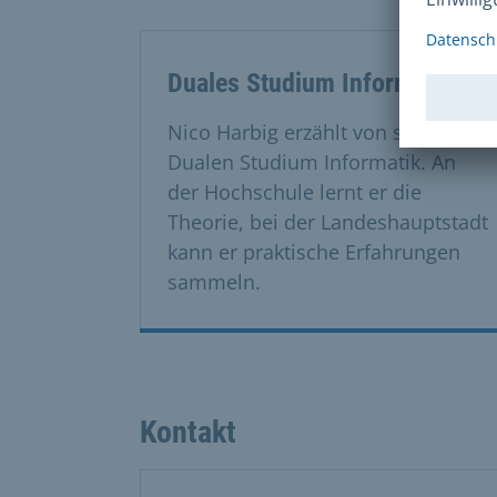
Duales Studium Informatik
Nico Harbig erzählt von seinem
Dualen Studium Informatik. An
der Hochschule lernt er die
Theorie, bei der Landeshauptstadt
kann er praktische Erfahrungen
sammeln.
Kontakt