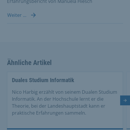
Erfahrungsbericht von Manuela Hiesch
Weiter ...
Ähnliche Artikel
This is a carousel with rotating cards. Use the previous 
Duales Studium Informatik
Nico Harbig erzählt von seinem Dualen Studium
Informatik. An der Hochschule lernt er die
Nä
Theorie, bei der Landeshauptstadt kann er
praktische Erfahrungen sammeln.