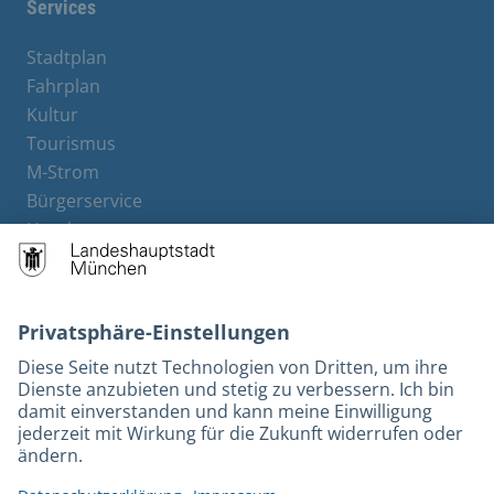
Services
Stadtplan
Fahrplan
Kultur
Tourismus
M-Strom
Bürgerservice
Hotels
Kontakt
Barrierefreiheit
Leichte Sprache
Gebärdensprache
Datenschutz
Kontakt