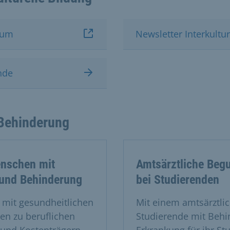
kum
Newsletter Interkultur
nde
Behinderung
enschen mit
Amtsärztliche Begu
 und Behinderung
bei Studierenden
 mit gesundheitlichen
Mit einem amtsärztli
n zu beruflichen
Studierende mit Behi
 und Kostenträgern.
Erkrankung für ihr St