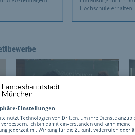
Hochschule erhalten.
ettbewerbe
 the previous and next buttons to navigate, and Enter to acti