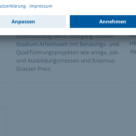
Förderung Jugendliche und
H
Studierende
Fü
Ab
Unterstützung beim Übergang Schule-
HM
Studium-Arbeitswelt mit Beratungs- und
Ab
Qualifizierungsprojekten wie amiga, Job-
und Ausbildungsmessen und Erasmus-
Grasser-Preis.