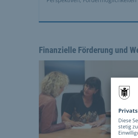
Finanzielle Förderung und W
This is a carousel with rotating cards. Use