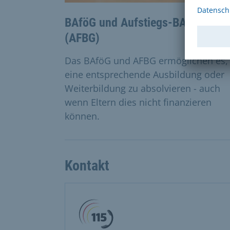
BAföG und Aufstiegs-BAföG
(AFBG)
Das BAföG und AFBG ermöglichen es,
eine entsprechende Ausbildung oder
Weiterbildung zu absolvieren - auch
wenn Eltern dies nicht finanzieren
können.
Kontakt