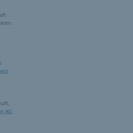
aft
nkten
n
ein
aft,
nn AG