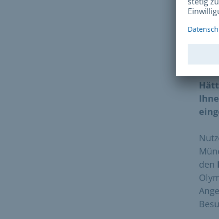
Hätt
Ihne
eing
Nutz
Mün
den
Olym
Ange
Besu