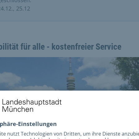
geschlossen:
24.12., 25.12
ilität für alle - kostenfreier Service