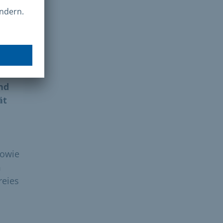
ell
nd
ät
owie
m
reies