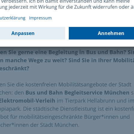
Stefanie How
Städtischer Service Elektromobil-Verleih im Olympiapark
en Sie gerne eine Begleitung in Bus und Bahn? Si
n manche Wege zu weit? Sind Sie in Ihrer Mobilit
eschränkt?
en Sie die kostenfreien Mobilitätsangebote der Stadt
chen: den
Bus und Bahn Begleitservice München
s
Elektromobil-Verleih
im Tierpark Hellabrunn und i
piapark. Die städtische Dienstleistung ist ein kostenf
bot für mobilitätseingeschränkte Bürger*innen und
cher*innen der Stadt München.