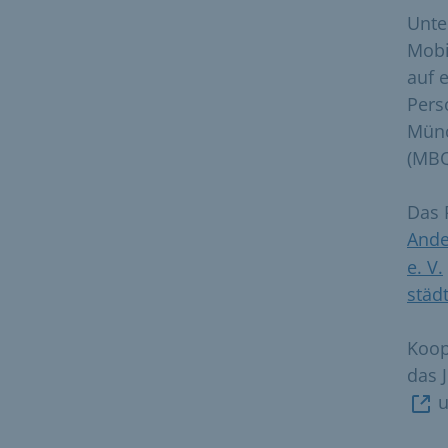
Unte
Mobi
auf 
Pers
Münc
(MBQ
Das 
And
e. V.
städ
Koop
das 
u