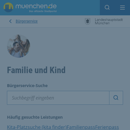
Suche ein
Mei
Bürgerservice
Familie und Kind
Bürgerservice-Suche
Suche 
Häufig gesuchte Leistungen
Kita-Platzsuche (kita finder)
Familienpass
Ferienpass