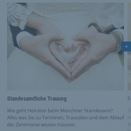
This is a carousel with rotating cards. Use the previous 
Nä
Standesamtliche Trauung
F
Wie geht Heiraten beim Münchner Standesamt?
Ö
Alles was Sie zu Terminen, Trausälen und dem Ablauf
H
der Zeremonie wissen müssen.
K