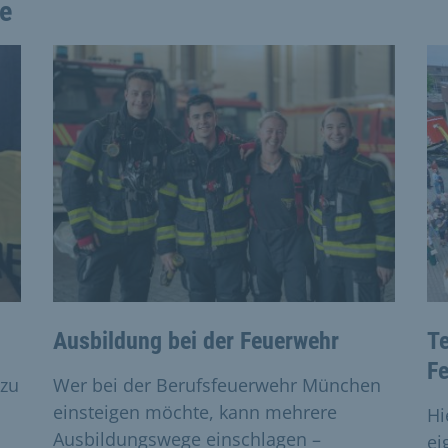
e
 the previous and next buttons to navigate, and Enter to acti
Ausbildung bei der Feuerwehr
Te
F
 zu
Wer bei der Berufsfeuerwehr München
einsteigen möchte, kann mehrere
Hi
Ausbildungswege einschlagen –
ei