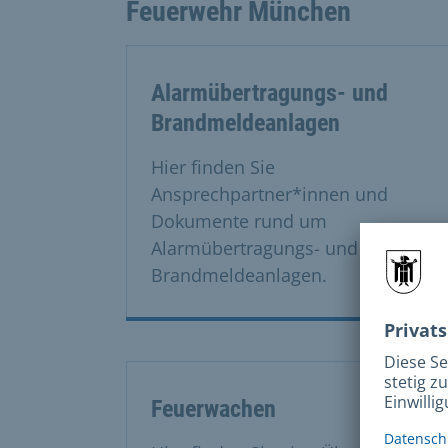
Feuerwehr München
Alarmübertragungs- und
Brandmeldeanlagen
Hier finden Sie
Ansprechpartner*innen und
Dokumente rund um
Alarmübertragungs- und
Brandmeldeanlagen.
Feuerwachen