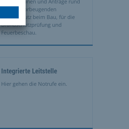
Informationen und Anträge rund
um den vorbeugenden
Brandschutz beim Bau, für die
Brandschutzprüfung und
Feuerbeschau.
Integrierte Leitstelle
Hier gehen die Notrufe ein.