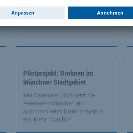
Hier finden Sie Informationen zum
Zivil- und Katastrophenschutz.
Pilotprojekt: Drohnen im
Münchner Stadtgebiet
Seit Dezember 2025 setzt die
Feuerwehr München ein
automatisiertes Drohnensystem
ein. Mehr dazu hier.