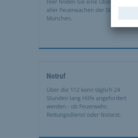
Hier finden Sie eine Übersicht
aller Feuerwachen der Stadt
München.
Notruf
Über die 112 kann täglich 24
Stunden lang Hilfe angefordert
werden - ob Feuerwehr,
Rettungsdienst oder Notarzt.