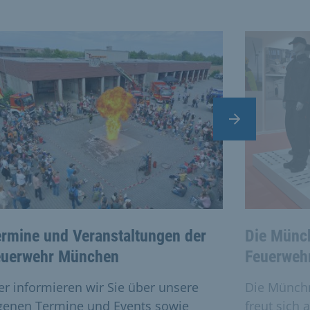
vate cards.
Nächster Slide
rmine und Veranstaltungen der
Die Münc
euerwehr München
Feuerweh
er informieren wir Sie über unsere
Die Münchn
genen Termine und Events sowie
freut sich 