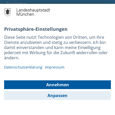
Tourismus
M-Strom
Bürgerservice
Hotels
Kontakt
Barrierefreiheit
Leichte Sprache
Gebärdensprache
Datenschutz
Kontakt
Impressum
© 2025 Portal München Betriebs GmbH & Co. KG - Ein Service der