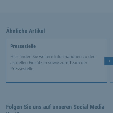
Ähnliche Artikel
This is a carousel with rotating cards. Use the previous 
Pressestelle
Hier finden Sie weitere Informationen zu den
aktuellen Einsätzen sowie zum Team der
Nä
Pressestelle.
Folgen Sie uns auf unseren Social Media