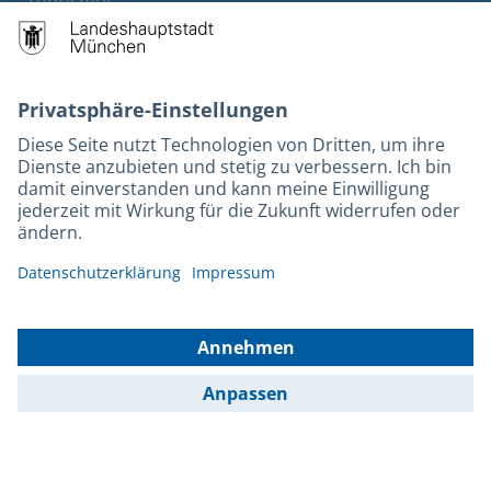
Tourismus
M-Strom
Bürgerservice
Hotels
Kontakt
Barrierefreiheit
Leichte Sprache
Gebärdensprache
Datenschutz
Kontakt
Impressum
© 2025 Portal München Betriebs GmbH & Co. KG - Ein Service der
Landeshauptstadt München und der Stadtwerke München GmbH