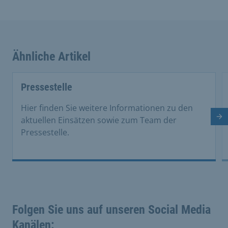
Ähnliche Artikel
This is a carousel with rotating cards. Use the previous 
Pressestelle
Hier finden Sie weitere Informationen zu den
aktuellen Einsätzen sowie zum Team der
Nä
Pressestelle.
Folgen Sie uns auf unseren Social Media
Kanälen: