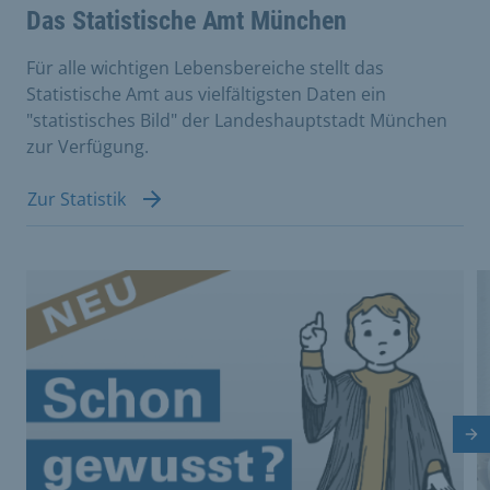
Das Statistische Amt München
Für alle wichtigen Lebensbereiche stellt das
Statistische Amt aus vielfältigsten Daten ein
"statistisches Bild" der Landeshauptstadt München
zur Verfügung.
Zur Statistik
This is a carousel with rotating cards. Use the previous 
Nä