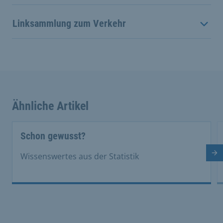
Linksammlung zum Verkehr
Ähnliche Artikel
This is a carousel with rotating cards. Use the previous 
Schon gewusst?
Nä
Wissenswertes aus der Statistik