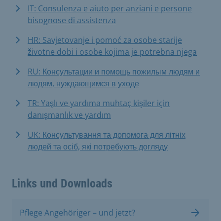
IT: Consulenza e aiuto per anziani e persone
bisognose di assistenza
HR: Savjetovanje i pomoć za osobe starije
životne dobi i osobe kojima je potrebna njega
RU: Консультации и помощь пожилым людям и
людям, нуждающимся в уходе
TR: Yaşlı ve yardıma muhtaç kişiler için
danışmanlık ve yardım
UK: Консультування та допомога для літніх
людей та осіб, які потребують догляду
Links und Downloads
Pflege Angehöriger – und jetzt?