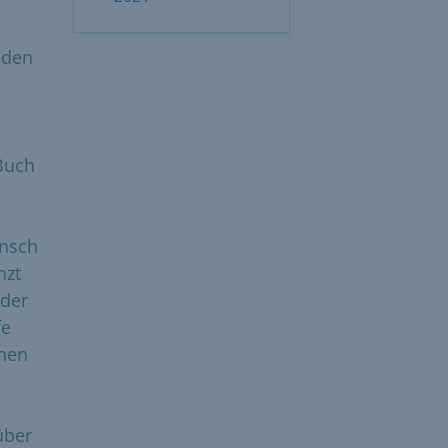
nden
Buch
ensch
nzt
oder
fe
enen
über