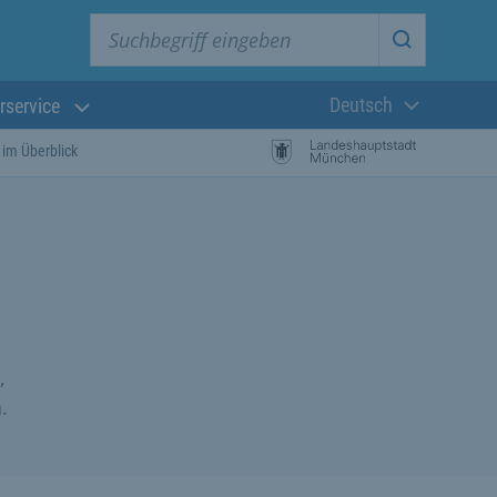
Suchbegriff eingeben
Suche star
Deutsch
rservice
Aktuelle Sprach
 im Überblick
,
.