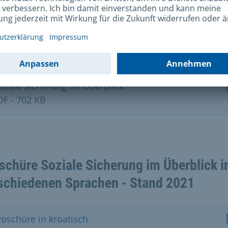
schüre in Deutsch
oziale Sicherung im Überblick
DF - 702 KB
schüre Soziale Sicherung im Überblick i
schiedenen Sprachen - Stand 2021
roschüre in kroatisch