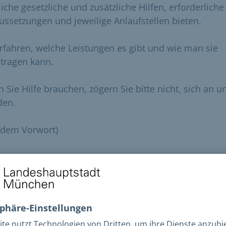
iche gesetzliche und zusätzliche Hilfen, erforderliche
ussetzungen und jeweilige Anlaufstellen bieten.
erfahren, welche Leistungen es gibt und wie man sie
tragen kann.
 Sie Hilfe brauchen, zögern Sie bitte nicht, sich an u
den.
 dem Vorwort)
schüre in Leichter Sprache
enn Sie in einer sozialen Not-Lage sind