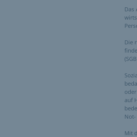
Das 
wirt
Pers
Die 
find
(SGB 
Sozi
beda
oder
auf 
bede
Not-
Mit 