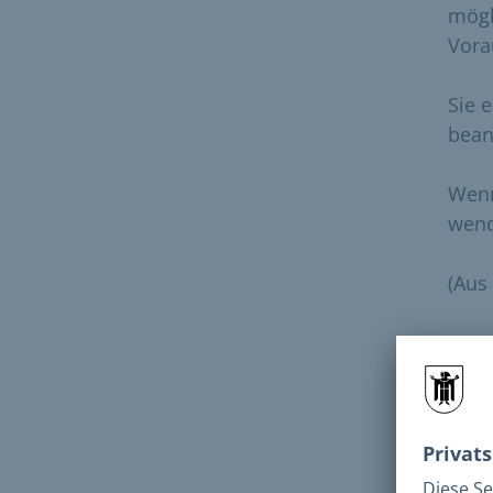
mögl
Vora
Sie 
bean
Wenn
wen
(Aus
Bro
W