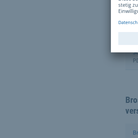
Bro
S
P
Bro
ver
B