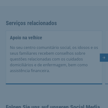
Serviços relacionados
Apoio na velhice
No seu centro comunitário social, os idosos e os
seus familiares recebem conselhos sobre
questões relacionadas com os cuidados
Di
domiciliários e de enfermagem, bem como
assistência financeira.
Folgen Sie uns auf unseren Social Media