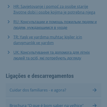
HR: Savjetovanje i pomoć za osobe starije
životne dobi i osobe kojima je potrebna njega
RU: Консультации и помощь пожилым людям и
людям, нуждающимся в уходе
TR: Yaşlı ve yardıma muhtaç kişiler için
danışmanlık ve yardım
UK: Консультування та допомога для літніх
людей та осіб, які потребують догляду
Ligações e descarregamentos
Cuidar dos familiares - e agora?
Brochura "O que é bom saber na velhice"