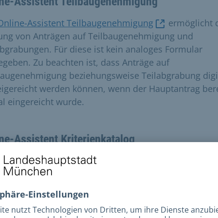
ine-Assistent Teilbaugenehmigung
Online-Assistent Teilbaugenehmigung
ermöglicht 
lung von Anträgen auf Teilbaugenehmigung und
abgrabungen. Für diese ist kein analoges Formular
egeben. Zu beachten ist, dass Anträge auf
baugenehmigung beziehungsweise Teilabgrabung digi
eigereicht werden können, wenn der Hauptantrag bere
tal eingereicht wurde.
ne-Assistent Kriterienkatalog
Online-Assistent Kriterienkatalog
ersetzt das Formu
lärung über die Erfüllung des Kriterienkatalogs gemäß
ge 2 der Bauvorlagenverordnung (BauVorlV)“. Bei de
ne-Assistenten handelt es sich nicht um einen
nständigen Antrag, sondern – je nach Bauvorhaben –