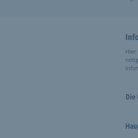
Inf
Hier
nöti
Info
Die 
Hau