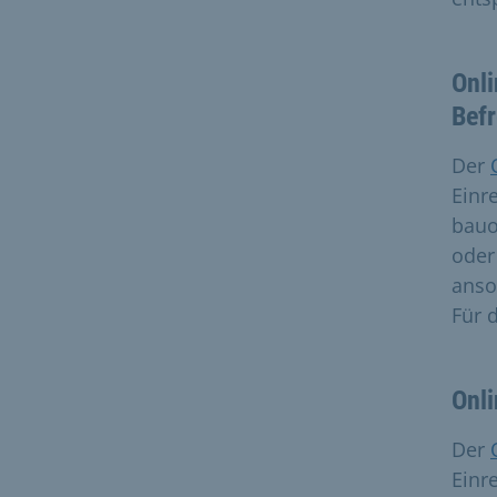
Onli
Bef
Der
Einr
bauo
oder
anso
Für 
Onl
Der
Einr