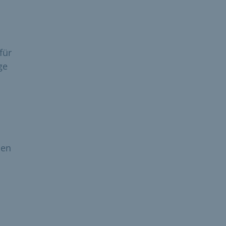
für
ge
den