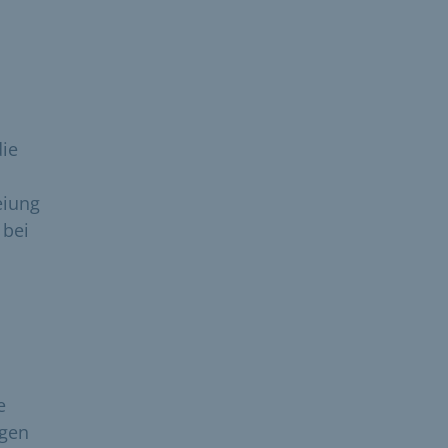
ie
eiung
 bei
e
igen