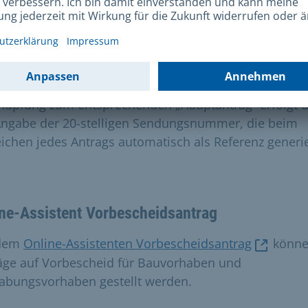
eder um eine Bauvorlage zum Bauantrag oder eine
ge zur Baubeginnsanzeige. Der Online-Assistent kann
alb vom Tragwerksplaner nur begleitend zu einem
falls online eingereichten Bauantrag oder einer ebenf
ne eingereichten Baubeginnsanzeige genutzt werden. 
nüpfung zum entsprechenden „Hauptantrag“ erfolgt 
Angabe der 20-stelligen Sendungsnummer, die beim
eichen jedes Antrags automatisch als Referenz generie
.
ne-Assistent Vorbescheidsantrag
 dem
Online-Assistenten Vorbescheidsantrag
könn
äge auf Vorbescheid für Bauvorhaben und
abungsvorhaben gestellt werden.