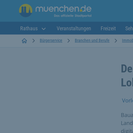
Rathaus
Veranstaltungen
Freizeit
Seh
Startseite
Bürgerservice
Branchen und Berufe
Immobi
De
Lo
Vorl
Baua
Land
digi