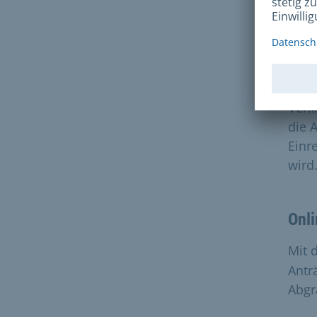
entw
Anla
desh
eben
onli
Verk
die 
Einr
wird
Onli
Mit
Antr
Abgr