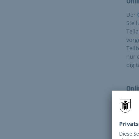
Onl
Der
Stel
Teil
vorg
Teil
nur 
digi
Onli
Der
„Erk
Anla
Onli
eige