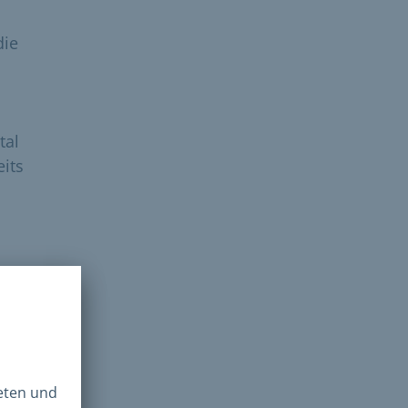
die
tal
its
lar
m