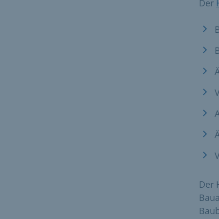
Der
Der 
Baua
Baub