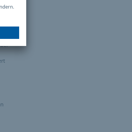
alls
Die
über
rt
en