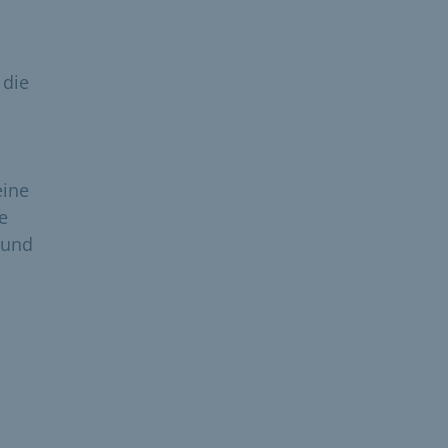
 die
eine
e
 und