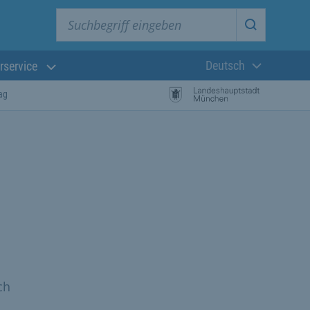
Suchbegriff eingeben
Suche star
Deutsch
rservice
Aktuelle Sprach
ag
ch