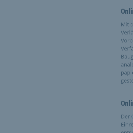
Onli
Mit
Verl
Vorb
Verf
Baug
anal
papi
gest
Onli
Der
Einr
ents