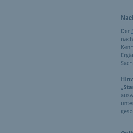
Nach
Der
nach
Kenn
Ergä
Sach
Hinw
„Sta
ausw
unte
gesp