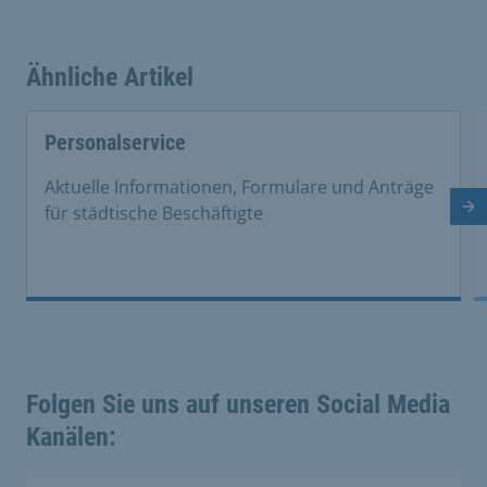
Ähnliche Artikel
This is a carousel with rotating cards. Use the previous 
Personalservice
Aktuelle Informationen, Formulare und Anträge
für städtische Beschäftigte
Nä
Folgen Sie uns auf unseren Social Media
Kanälen: