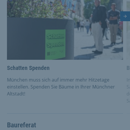
Nä
Schatten Spenden
B
München muss sich auf immer mehr Hitzetage
I
einstellen. Spenden Sie Bäume in Ihrer Münchner
S
Altstadt!
d
S
Baureferat