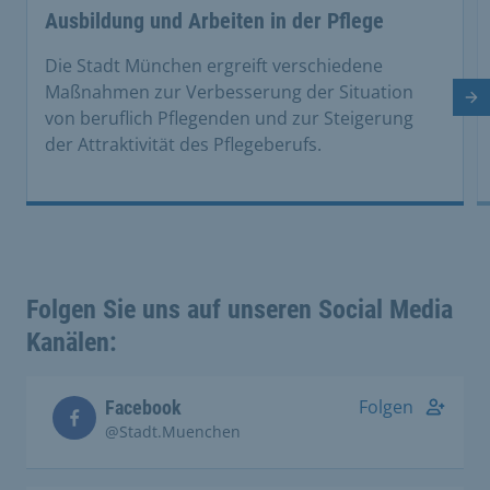
This is a carousel with rotating cards. Use the previous 
Ausbildung und Arbeiten in der Pflege
Die Stadt München ergreift verschiedene
Maßnahmen zur Verbesserung der Situation
Nä
von beruflich Pflegenden und zur Steigerung
der Attraktivität des Pflegeberufs.
Folgen Sie uns auf unseren Social Media
Kanälen:
Folgen
Facebook
@Stadt.Muenchen