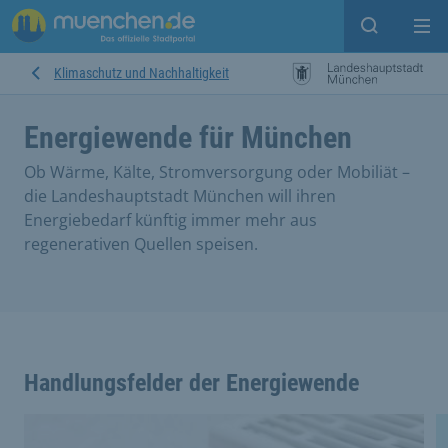
Suche ein
Mei
Klimaschutz und Nachhaltigkeit
Energiewende für München
Ob Wärme, Kälte, Stromversorgung oder Mobiliät –
die Landeshauptstadt München will ihren
Energiebedarf künftig immer mehr aus
regenerativen Quellen speisen.
Handlungsfelder der Energiewende
This is a carousel with rotating cards. Use the previous 