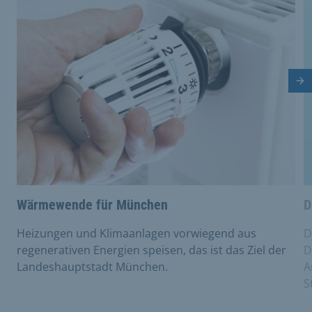
Nä
Wärmewende für München
D
Heizungen und Klimaanlagen vorwiegend aus
D
regenerativen Energien speisen, das ist das Ziel der
D
Landeshauptstadt München.
A
S