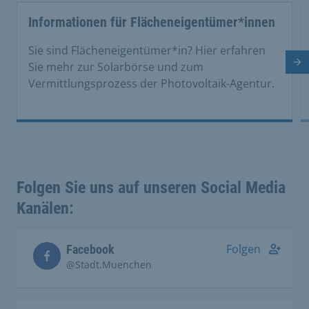
This is a carousel with rotating cards. Use the previous 
Informationen für Flächeneigentümer*innen
Sie sind Flächeneigentümer*in? Hier erfahren
Nä
Sie mehr zur Solarbörse und zum
Vermittlungsprozess der Photovoltaik-Agentur.
Folgen Sie uns auf unseren Social Media
Kanälen:
Folgen
Facebook
@Stadt.Muenchen