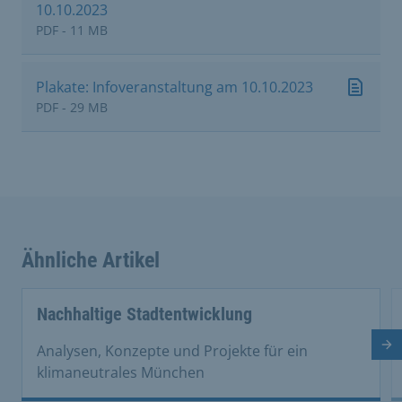
10.10.2023
PDF - 11 MB
Plakate: Infoveranstaltung am 10.10.2023
PDF - 29 MB
Ähnliche Artikel
This is a carousel with rotating cards. Use the previous 
Nachhaltige Stadtentwicklung
Nä
Analysen, Konzepte und Projekte für ein
klimaneutrales München