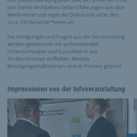
von Steidle Architekten teilte Erfahrungen aus dem
Werksviertel und regte die Diskussion unter den
circa 100 Besucher*innen an.
Die Anregungen und Fragen aus der Veranstaltung
werden gemeinsam mit vorbereitenden
Untersuchungen und Gutachten in das
Strukturkonzept einfließen. Weitere
Beteiligungsmaßnahmen sind im Prozess geplant.
Impressionen von der Infoveranstaltung
Dies ist eine Bildergalerie in einem Slider. Mit den Vor
Vergrößere Bild 0
V