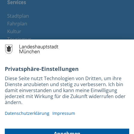
Services
Stadtplan
Fahrplan
Kultur
Tourismus
M-Strom
Bürgerservice
Hotels
Kontakt
Barrierefreiheit
Leichte Sprache
Gebärdensprache
Datenschutz
Kontakt