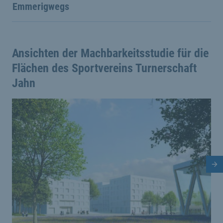
Emmerigwegs
Ansichten der Machbarkeitsstudie für die
Flächen des Sportvereins Turnerschaft
Jahn
Dies ist eine Bildergalerie in einem Slider. Mit den Vor
Vergrößere Bild 0
V
Nä