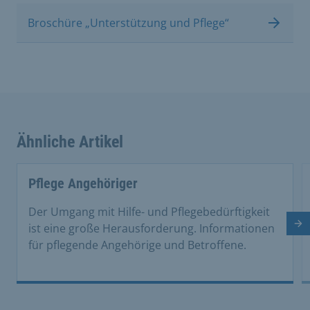
Broschüre „Unterstützung und Pflege“
Ähnliche Artikel
This is a carousel with rotating cards. Use the previous 
Pflege Angehöriger
Der Umgang mit Hilfe- und Pflegebedürftigkeit
Nä
ist eine große Herausforderung. Informationen
für pflegende Angehörige und Betroffene.