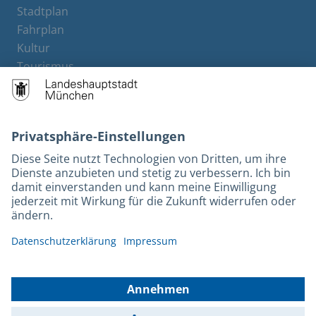
Stadtplan
Fahrplan
Kultur
Tourismus
M-Strom
Bürgerservice
Hotels
Kontakt
Barrierefreiheit
Leichte Sprache
Gebärdensprache
Datenschutz
Kontakt
Impressum