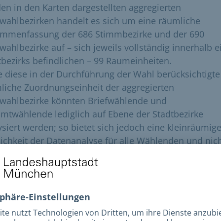
den in den Karten dargestellten aggregierten
fwahlbezirken handelt es sich um eine räumliche
mmenfassung der 686 Stimmbezirke und der 690
fwahlbezirke auf – sich jeweils vollständig innerhalb e
tbezirks befindlichen – 99 Raumeinheiten.
 diese in der Durchführung der Wahl berücksichtigte
liche Zuordnungseinheit der aggregierten
fwahlbezirke könnten Briefwählende und
mtwählende lediglich auf Ebene der Stadtbezirke
ysiert werden; so bietet sich jedoch eine kleinräumig
ichkeit der Datenanalyse für alle Wählenden und nic
für Urnenwählende.
liche Endergebnisse