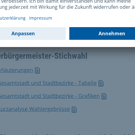
 können Sie die Ergebnisse der Wahl in tabellarischer
ischer Form sowie als Datendownload abrufen.
llen, Grafiken und Daten:
rbürgermeister-Stichwahl
Erläuterungen
esamtstadt und Stadtbezirke - Tabelle
esamtstadt und Stadtbezirke - Grafiken
Kurzanalyse Wahlergebnisse