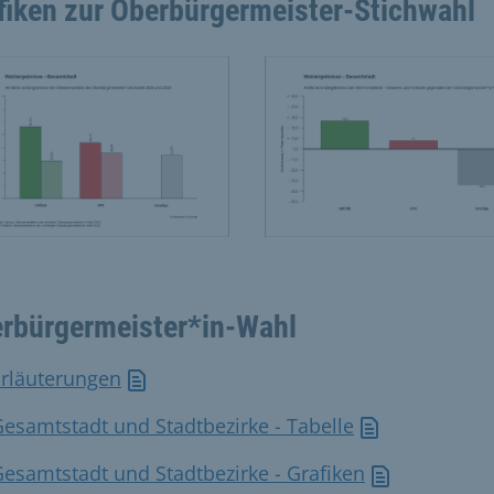
fiken zur Oberbürgermeister-Stichwahl
ist eine Bildergalerie in einem Slider. Mit den Vor- und Zur
ößere Bild 0
Vergrößere Bild 1
rbürgermeister*in-Wahl
Erläuterungen
esamtstadt und Stadtbezirke - Tabelle
esamtstadt und Stadtbezirke - Grafiken