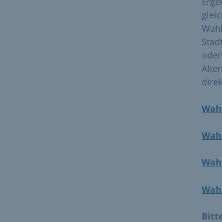
Erge
glei
Wahl
Stad
oder
Alte
dire
Wahl
Wahl
Wahl
Wahl
Bitt