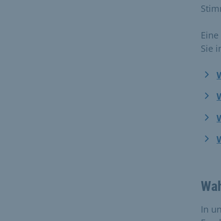
Stim
Eine
Sie 
Wah
In u