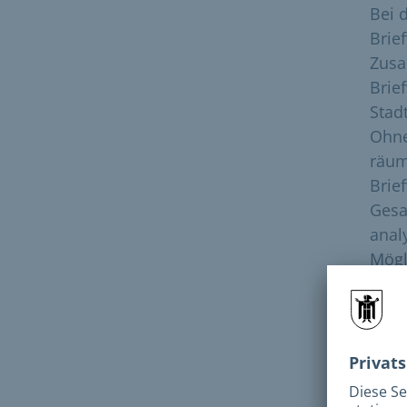
Bei 
Brie
Zusa
Brie
Stad
Ohne
räum
Brie
Gesa
anal
Mögl
nur 
Amt