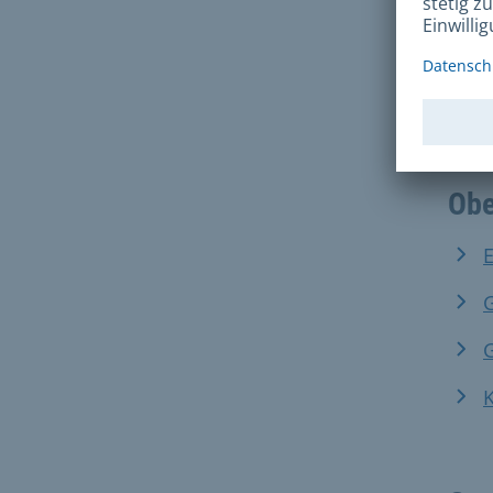
Hier
graf
Tabe
Obe
G
G