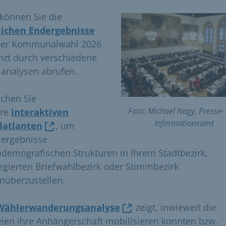
 können Sie die
lichen
Endergebnisse
er Kommunalwahl 2026
nzt durch verschiedene
analysen abrufen.
chen Sie
Foto: Michael Nagy, Presse-
ere
interaktiven
Informationsamt
latlanten
, um
ergebnisse
odemografischen Strukturen in Ihrem Stadtbezirk,
egierten Briefwahlbezirk oder Stimmbezirk
nüberzustellen.
Wählerwanderungsanalyse
zeigt, inwieweit die
eien ihre Anhängerschaft mobilisieren konnten bzw.