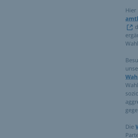
Hier
amt
d
ergä
Wahl
Besu
uns
Wah
Wahl
sozi
aggr
gege
Die
Part