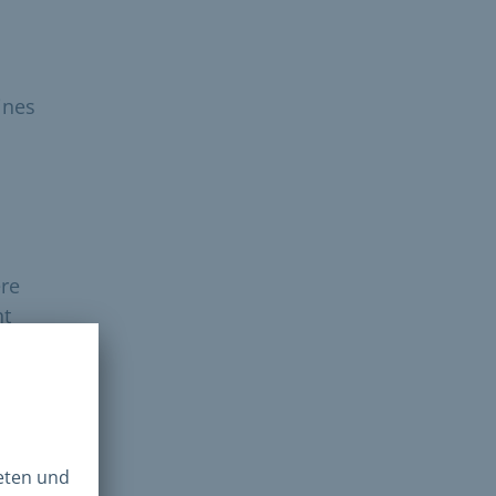
ines
ere
ht