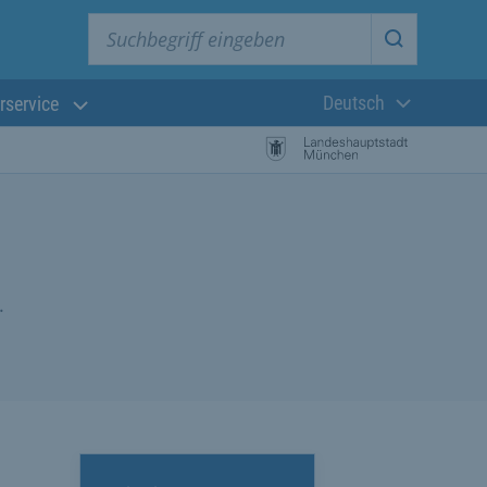
Suchbegriff eingeben
Suche star
Deutsch
rservice
Aktuelle Sprach
.