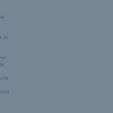
das
s zu
nst
te
icht
izist