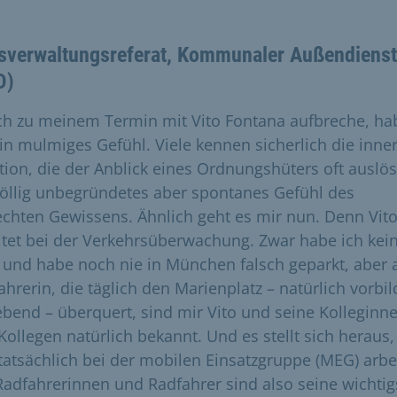
isverwaltungsreferat, Kommunaler Außendienst
D)
ich zu meinem Termin mit Vito Fontana aufbreche, ha
ein mulmiges Gefühl. Viele kennen sicherlich die inne
tion, die der Anblick eines Ordnungshüters oft auslös
völlig unbegründetes aber spontanes Gefühl des
echten Gewissens. Ähnlich geht es mir nun. Denn Vit
itet bei der Verkehrsüberwachung. Zwar habe ich kei
 und habe noch nie in München falsch geparkt, aber 
ahrerin, die täglich den Marienplatz – natürlich vorbil
ebend – überquert, sind mir Vito und seine Kolleginn
Kollegen natürlich bekannt. Und es stellt sich heraus,
 tatsächlich bei der mobilen Einsatzgruppe (MEG) arbei
Radfahrerinnen und Radfahrer sind also seine wichtig