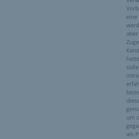
Verw
Vorb
eine
werd
aber
Zuge
Kand
hatt
soll
intr
erfa
bezi
dies
gema
um d
gega
als 