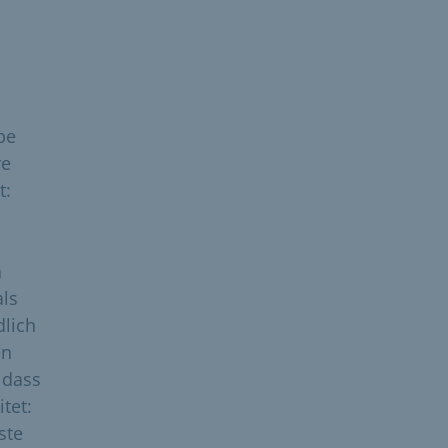
be
re
t:
o
n
als
dlich
en
 dass
tet:
ste