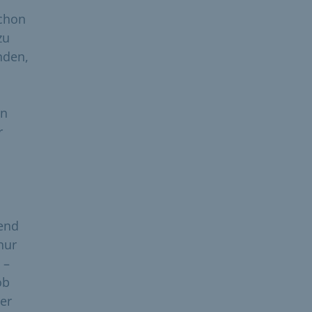
schon
zu
nden,
en
r
tend
nur
 –
ob
er