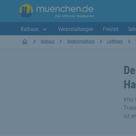
Rathaus
Veranstaltungen
Freizeit
Seh
Startseite
Rathaus
Stadtverwaltung
Leitlinien
De
Ha
Vito
Trau
ist e