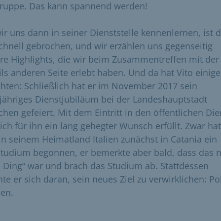
gruppe. Das kann spannend werden!
wir uns dann in seiner Dienststelle kennenlernen, ist 
schnell gebrochen, und wir erzählen uns gegenseitig
re Highlights, die wir beim Zusammentreffen mit der
ils anderen Seite erlebt haben. Und da hat Vito einige
chten: Schließlich hat er im November 2017 sein
jähriges Dienstjubiläum bei der Landeshauptstadt
hen gefeiert. Mit dem Eintritt in den öffentlichen Die
sich für ihn ein lang gehegter Wunsch erfüllt. Zwar hat
 in seinem Heimatland Italien zunächst in Catania ein
studium begonnen, er bemerkte aber bald, dass das n
n Ding“ war und brach das Studium ab. Stattdessen
te er sich daran, sein neues Ziel zu verwirklichen: Pol
en.