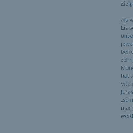
Ziel
Als 
Eis 
unse
jewe
beri
zehn
Münc
hat 
Vito
Jura
„sei
mach
werd