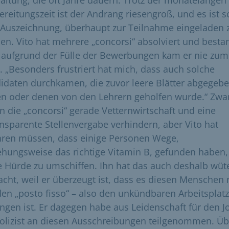
altung, die oft Jahre dauern. Trotz der monatelangen
ereitungszeit ist der Andrang riesengroß, und es ist 
 Auszeichnung, überhaupt zur Teilnahme eingeladen 
en. Vito hat mehrere „concorsi“ absolviert und besta
 aufgrund der Fülle der Bewerbungen kam er nie zum
. „Besonders frustriert hat mich, dass auch solche
idaten durchkamen, die zuvor leere Blätter abgegeb
en oder denen von den Lehrern geholfen wurde.“ Zwa
en die „concorsi“ gerade Vetternwirtschaft und eine
ansparente Stellenvergabe verhindern, aber Vito hat
hren müssen, dass einige Personen Wege,
ehungsweise das richtige Vitamin B, gefunden haben,
e Hürde zu umschiffen. Ihn hat das auch deshalb wü
cht, weil er überzeugt ist, dass es diesen Menschen 
en „posto fisso“ – also den unkündbaren Arbeitsplatz
ngen ist. Er dagegen habe aus Leidenschaft für den J
Polizist an diesen Ausschreibungen teilgenommen. Üb