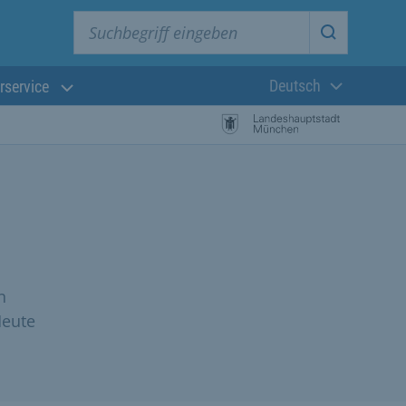
Suchbegriff eingeben
Suche star
Deutsch
rservice
Aktuelle Sprach
n
Heute