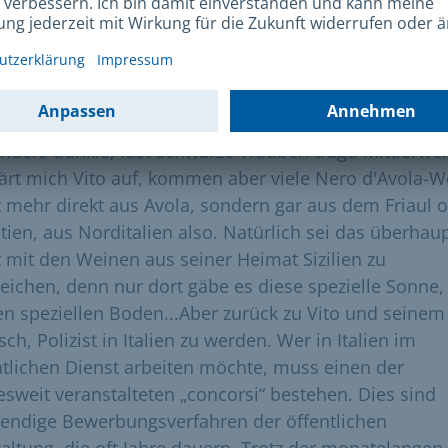
kommt Vito nicht nur aus Italien, er ist auch ein
hechter Sizilianer aus Avola. Viele werden diesen
namen wegen seines guten Weines schon mal gehört
n, des „Nero d'Avola“. Übersetzt bedeutet das, der
warze aus Avola“, weil die Rebsorte dieses Weines
nders dunkle, fast schwarze Trauben trägt. Mittlerwei
lärt mich Vito auf, kommen aber viele Nero d'Avola-W
t mehr direkt aus Avola, sondern gar aus dem Friaul 
tien, aus Norditalien also. Natürlich sei das überhau
t mit den Weinen aus seiner Heimat Sizilien zu
leichen, denn nur dort gäbe es diese spezielle Sonne,
en speziellen Boden...Aber zurück zu Vito und seinem
h, Polizist in Italien zu werden. Wer in Italien im
ntlichen Dienst arbeiten möchte, muss einen der
esweit veranstalteten „concorsi“ bestehen. Dies sind
endige Bewerbungsverfahren der öffentlichen