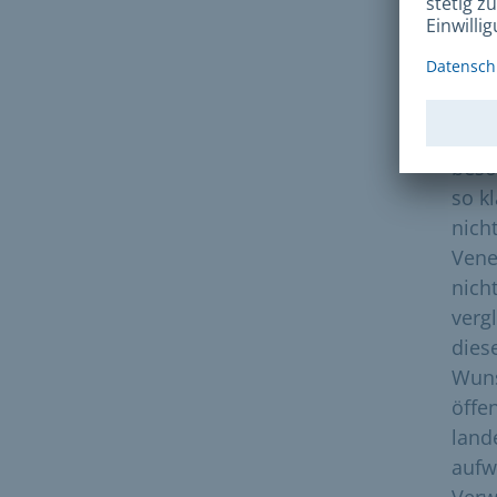
Nun 
wasc
Orts
habe
„Sch
beso
so k
nich
Vene
nich
verg
dies
Wunsc
öffe
land
aufw