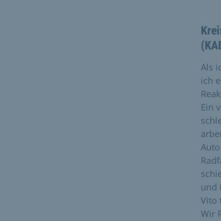
Kre
(KA
Als 
ich 
Reak
Ein 
schl
arbe
Auto
Radf
schi
und 
Vito
Wir 