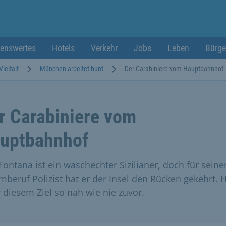
enswertes
Hotels
Verkehr
Jobs
Leben
Bürge
Vielfalt
München arbeitet bunt
Der Carabiniere vom Hauptbahnhof
r Carabiniere vom
uptbahnhof
 Fontana ist ein waschechter Sizilianer, doch für seine
mberuf Polizist hat er der Insel den Rücken gekehrt. 
r diesem Ziel so nah wie nie zuvor.