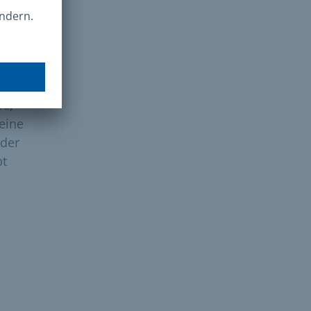
le,
eine
oder
pt