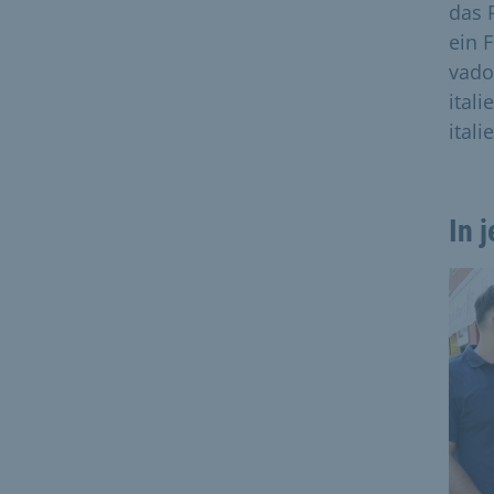
das 
ein 
vado?
ital
ital
In 