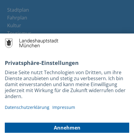
Stadtplan
Fahrplan
Kultur
Tourismus
M-Strom
Bürgerservice
Hotels
Kontakt
Barrierefreiheit
Leichte Sprache
Gebärdensprache
Datenschutz
Kontakt
Impressum