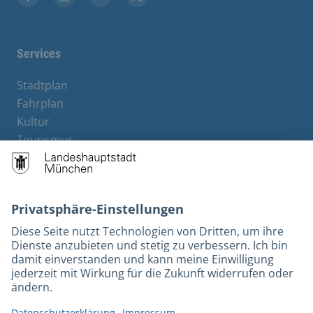
Stadt München auf Facebook
Stadt München auf Instagram
Stadt München auf YouTube
Stadt München auf X
Services
Stadtplan
Fahrplan
Kultur
Tourismus
M-Strom
Bürgerservice
Hotels
Rechtliches und Kontakt
Barrierefreiheit
Leichte Sprache
Gebärdensprache