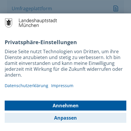
Umfrageplattform
PDF - 60 KB
Umweltpreis
PDF - 106 KB
Umweltrecht - Genehmigungsverfahren
PDF - 72 KB
Umweltrecht - Prüfung von Anzeigen
PDF - 72 KB
Umweltzone (Ausnahmegenehmigung)
PDF - 66 KB