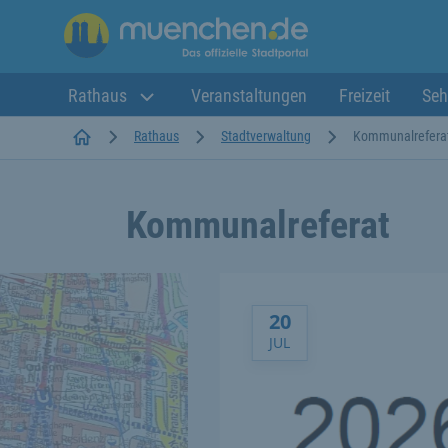
Rathaus
Veranstaltungen
Freizeit
Seh
Startseite
Rathaus
Stadtverwaltung
Kommunalrefera
Kommunalreferat
Aktuelle Themen
Meldung vom 20.7.2026
20
JUL