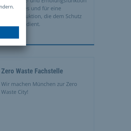
der Schutz- und Erholungsfunktion
des Waldes und für eine
Waldproduktion, die dem Schutz
der Natur dient.
Zero Waste Fachstelle
Wir machen München zur Zero
Waste City!