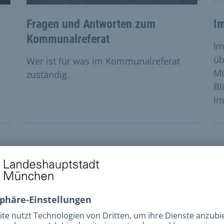
Fragen und Antworten zum
I
Kommunalreferat
Im
üb
Wer ist für was im Kommunalreferat
Mü
zuständig.
Bl
Im
Immobilienzentrum
Angebote rund um den Münchner