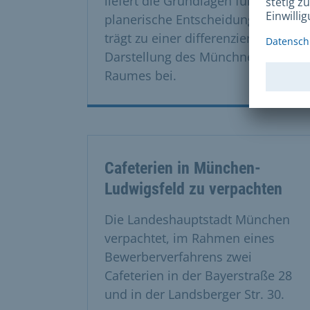
liefert die Grundlagen für wichtige
planerische Entscheidungen und
trägt zu einer differenzierten
Darstellung des Münchner
Raumes bei.
Cafeterien in München-
Ludwigsfeld zu verpachten
Die Landeshauptstadt München
verpachtet, im Rahmen eines
Bewerberverfahrens zwei
Cafeterien in der Bayerstraße 28
und in der Landsberger Str. 30.