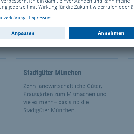
Immobilienmarkt: Finden Sie
Wohnungen, Häuser zum Kauf
sowie aktuelle
Marktinformationen. Wir suchen
auch Grundstücke in München.
Stadtgüter München
Zehn landwirtschaftliche Güter,
Krautgärten zum Mitmachen und
vieles mehr – das sind die
Stadtgüter München.