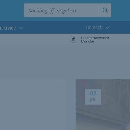
Suchbegriff eingeben
Suche star
Deutsch
rservice
Aktuelle Sprach
Meldung vom 2.7.20
02
JUL