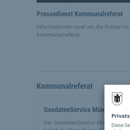
Pressedienst Kommunalreferat
Informationen rund um die Presse im
Kommunalreferat.
Kommunalreferat
GeodatenService München
Der GeodatenService München