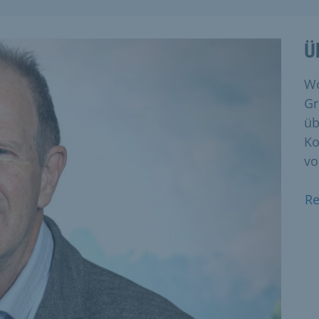
Ü
Wo
Gr
üb
Ko
vo
Re