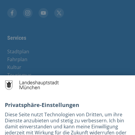
Facebook
Instagram
YouTube
Twitter
Services
Stadtplan
Fahrplan
Kultur
Tourismus
M-Strom
Bürgerservice
Hotels
Kontakt
Barrierefreiheit