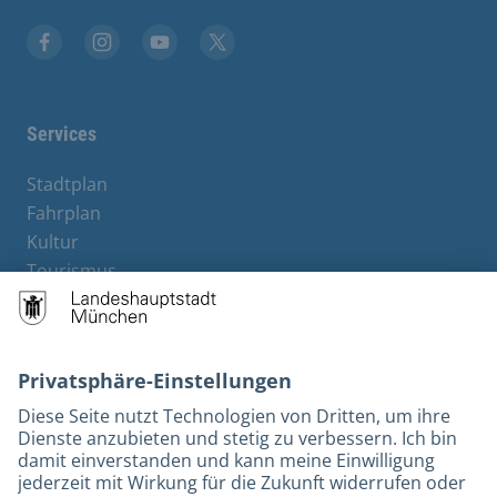
Facebook
Instagram
YouTube
Twitter
Services
Stadtplan
Fahrplan
Kultur
Tourismus
M-Strom
Bürgerservice
Hotels
Kontakt
Barrierefreiheit