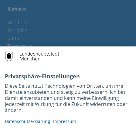
Services
Stadtplan
Fahrplan
Kultur
Tourismus
M-Strom
Bürgerservice
Hotels
Kontakt
Barrierefreiheit
Leichte Sprache
Gebärdensprache
Datenschutz