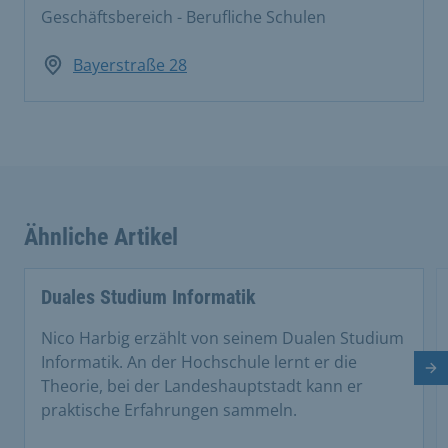
Geschäftsbereich - Berufliche Schulen
Bayerstraße 28
Ähnliche Artikel
This is a carousel with rotating cards. Use the previous 
Duales Studium Informatik
Nico Harbig erzählt von seinem Dualen Studium
Informatik. An der Hochschule lernt er die
Nä
Theorie, bei der Landeshauptstadt kann er
praktische Erfahrungen sammeln.