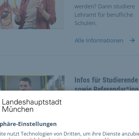
werden? Dann studiere
Lehramt für berufliche
Schulen.
Alle Informationen
Infos für Studierende
sowie Referendar*inn
Landeshauptstadt Münc
Deine neue Arbeitgeberi
Alle Informationen