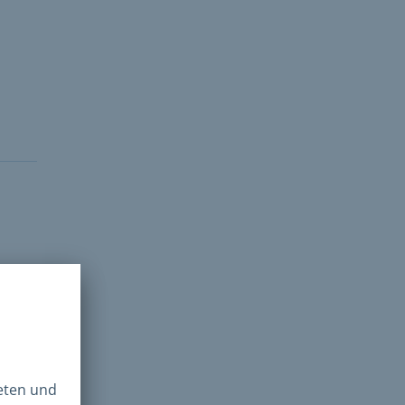
hen –
n!