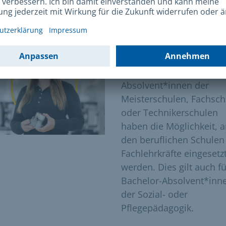
Infos für Fachlehrkrä
und zum Quereinstie
Absolvent*innen der
Meisterschulen, Fachsch
oder Technikerschulen
haben die Möglichkeit, 
den beruflichen Schulen 
Fachlehrkräfte eingesetz
werden. Dies gilt auch fü
Bachelor-Absolvent*inn
der Sozial- oder
Pflegepädagogik.