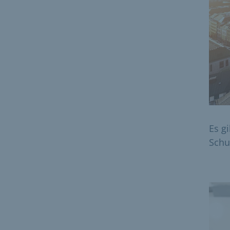
Es g
Schu