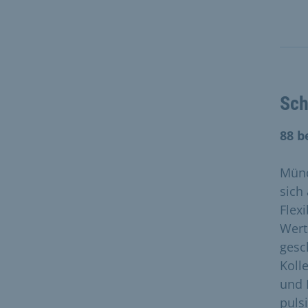
Sch
88 b
Münc
sich
Flex
Wert
gesc
Koll
und I
puls