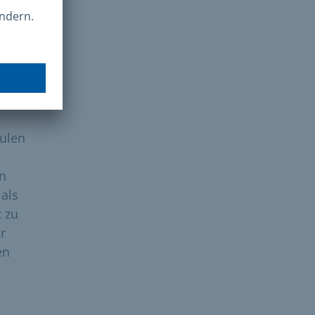
fte
g
ulen
an
als
t zu
r
en