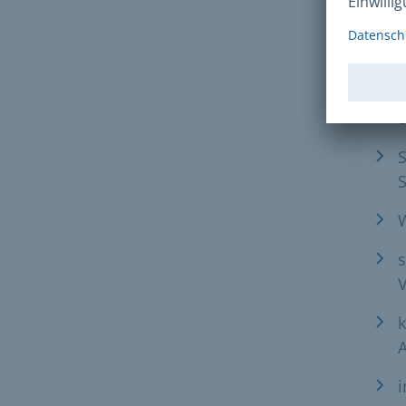
Dei
8
S
S
s
k
A
i