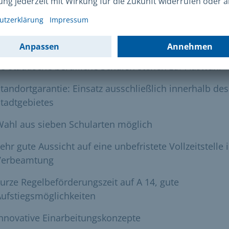
ne Chancen bei uns nach dem Referenda
8 städtische berufliche Schulen stehen zur Auswahl
tandortgarantie: Einsatz ausschließlich innerhalb des
tadtgebietes
Wahl aus sieben Schularten möglich
ehr gute Aussicht auf eine unbefristete Vollzeitstelle i
Verbeamtung
urze Regelbeförderungszeit auf A 14, gute
ufstiegsmöglichkeiten
nnovative Einarbeitungskonzepte