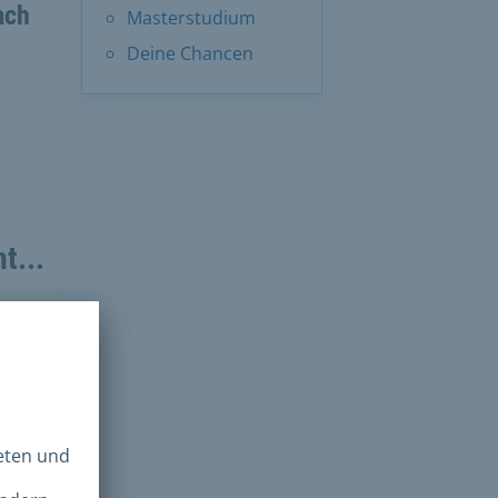
ach
Masterstudium
Deine Chancen
t...