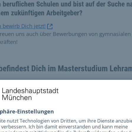
n beruflichen Schulen und bist auf der Suche n
nem zukünftigen Arbeitgeber?
 bewirb Dich jetzt!
freuen uns auch über Bewerbungen von gymnasialen
kräften!
befindest Dich im Masterstudium Lehram
ür berufliche Schulen beziehungsweise
tschaftspädagogik?
bewirb Dich jetzt als Aushilfslehrkraft!
 melde Dich unter der folgenden Mailadresse:
.b.rbs@muenchen.de