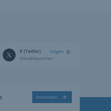
X (Twitter)
Folgen
@StadtMuenchen
n
Anmelden