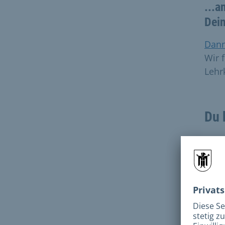
...a
Dei
Dann
Wir 
Lehr
Du 
...f
Wir
Dann 
oder
info