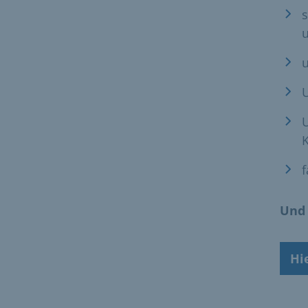
u
f
Und 
Hi