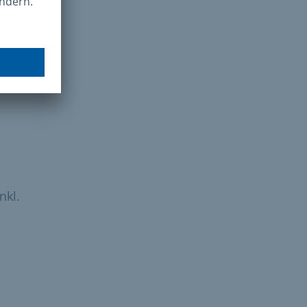
riat
nkl.