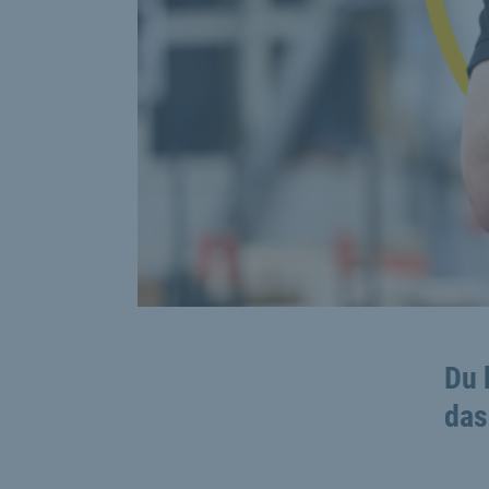
Du 
das