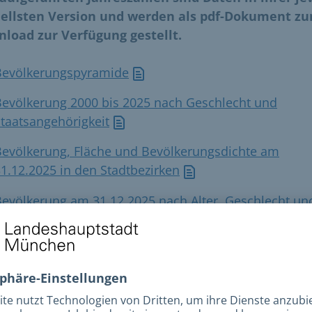
ellsten Version und werden als pdf-Dokument z
load zur Verfügung gestellt.
Bevölkerungspyramide
Bevölkerung 2000 bis 2025 nach Geschlecht und
taatsangehörigkeit
Bevölkerung, Fläche und Bevölkerungsdichte am
1.12.2025 in den Stadtbezirken
evölkerung am 31.12.2025 nach Alter, Geschlecht un
Migrationshintergrund
evölkerung am 31.12.2025 nach Alter, Staatsangehöri
und Geschlecht
Bevölkerung 2022 bis 2025 nach Bevölkerungsgruppe