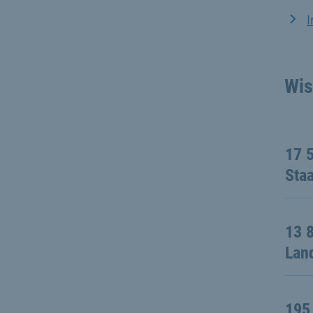
I
Wis
17 
Sta
13 
Lan
195