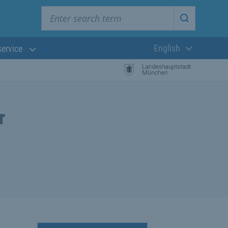
Enter search term
Start searc
English
service
Current langua
r