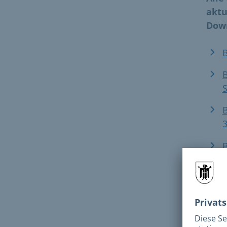
aktu
Down
S
3
B
B