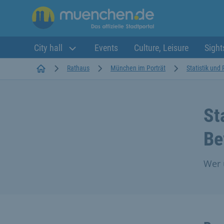
City hall
Events
Culture, Leisure
Sight
Startseite
Rathaus
München im Porträt
Statistik und
St
Be
Wer 