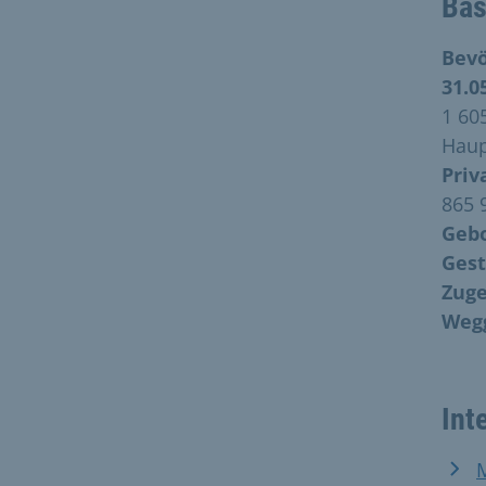
Bas
Bev
31.0
1 60
Haup
Priv
865 
Gebo
Gest
Zuge
Wegg
Int