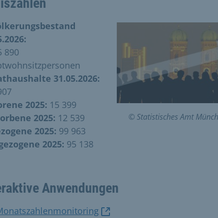
iszahlen
ölkerungsbestand
5.2026:
5 890
twohnsitzpersonen
athaushalte 31.05.2026:
907
rene 2025:
15 399
© Statistisches Amt Münc
orbene 2025:
12 539
zogene 2025:
99 963
ezogene 2025:
95 138
eraktive Anwendungen
Monatszahlenmonitoring