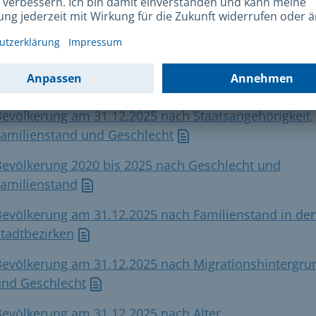
evölkerung am 31.12.2025 nach Alter und
taatsangehörigkeit in den Stadtbezirken
Bevölkerungsquotienten am 31.12.2025 in den
tadtbezirken
evölkerung am 31.12.2025 nach Staatsangehörigkeit,
Familienstand und Geschlecht
Bevölkerung 2020 bis 2025 nach Geschlecht und
Familienstand
Bevölkerung am 31.12.2025 nach Familienstand in de
tadtbezirken
Bevölkerung am 31.12.2025 nach Migrationshintergru
und Geschlecht
evölkerung am 31.12.2025 nach Alter,