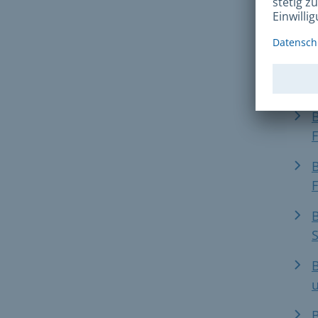
B
S
S
B
S
B