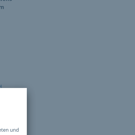
um
d
gkeit