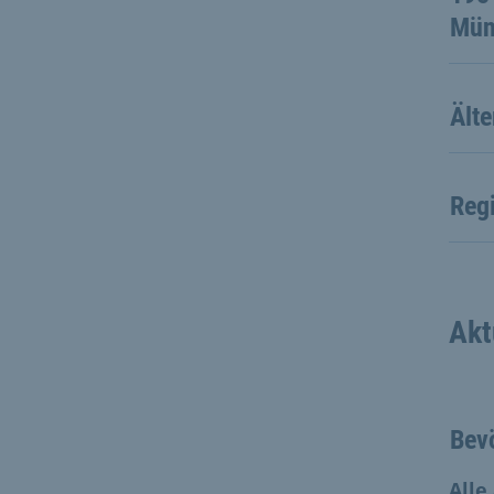
Mün
Ält
Reg
Akt
Bev
Alle