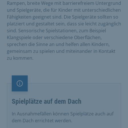
Rampen, breite Wege mit barrierefreiem Untergrund
und Spielgeräte, die für Kinder mit unterschiedlichen
Fähigkeiten geeignet sind. Die Spielgeräte sollten so
platziert und gestaltet sein, dass sie leicht zugänglich
sind. Sensorische Spielstationen, zum Beispiel
Klangspiele oder verschiedene Oberflächen,
sprechen die Sinne an und helfen allen Kindern,
gemeinsam zu spielen und miteinander in Kontakt
zu kommen.
Information
Spielplätze auf dem Dach
In Ausnahmefällen können Spielplätze auch auf
dem Dach errichtet werden.