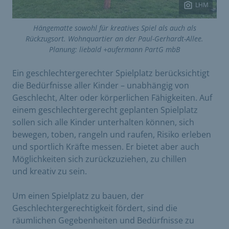
LHM
Hängematte sowohl für kreatives Spiel als auch als
Rückzugsort. Wohnquartier an der Paul-Gerhardt-Allee.
Planung: liebald +aufermann PartG mbB
Ein geschlechtergerechter Spielplatz berücksichtigt
die Bedürfnisse aller Kinder – unabhängig von
Geschlecht, Alter oder körperlichen Fähigkeiten. Auf
einem geschlechtergerecht geplanten Spielplatz
sollen sich alle Kinder unterhalten können, sich
bewegen, toben, rangeln und raufen, Risiko erleben
und sportlich Kräfte messen. Er bietet aber auch
Möglichkeiten sich zurückzuziehen, zu chillen
und kreativ zu sein.
Um einen Spielplatz zu bauen, der
Geschlechtergerechtigkeit fördert, sind die
räumlichen Gegebenheiten und Bedürfnisse zu