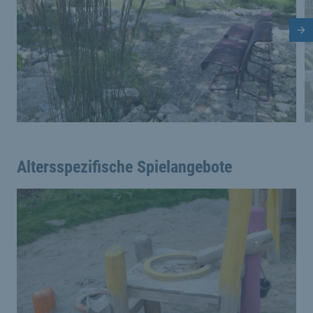
Nä
Altersspezifische Spielangebote