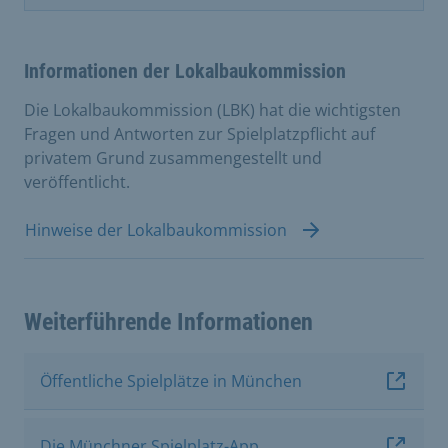
Informationen der Lokalbaukommission
Die Lokalbaukommission (LBK) hat die wichtigsten
Fragen und Antworten zur Spielplatzpflicht auf
privatem Grund zusammengestellt und
veröffentlicht.
Hinweise der Lokalbaukommission
Weiterführende Informationen
Öffentliche Spielplätze in München
Die Münchner Spielplatz-App