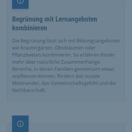
Information
Begrünung mit Lernangeboten
kombinieren
Die Begrünung lässt sich mit Bildungsangeboten
wie Kräutergärten, Obstbäumen oder
Pflanzbeeten kombinieren. So erfahren Kinder
mehr über natürliche Zusammenhänge.
Bereiche, in denen Familien gemeinsam etwas
anpflanzen können, fördern das soziale
Miteinander, das Gemeinschaftsgefühl und die
Nachbarschaft.
Information