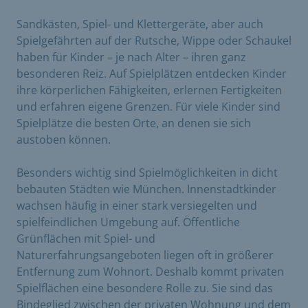
Sandkästen, Spiel- und Klettergeräte, aber auch
Spielgefährten auf der Rutsche, Wippe oder Schaukel
haben für Kinder – je nach Alter – ihren ganz
besonderen Reiz. Auf Spielplätzen entdecken Kinder
ihre körperlichen Fähigkeiten, erlernen Fertigkeiten
und erfahren eigene Grenzen. Für viele Kinder sind
Spielplätze die besten Orte, an denen sie sich
austoben können.
Besonders wichtig sind Spielmöglichkeiten in dicht
bebauten Städten wie München. Innenstadtkinder
wachsen häufig in einer stark versiegelten und
spielfeindlichen Umgebung auf. Öffentliche
Grünflächen mit Spiel- und
Naturerfahrungsangeboten liegen oft in größerer
Entfernung zum Wohnort. Deshalb kommt privaten
Spielflächen eine besondere Rolle zu. Sie sind das
Bindeglied zwischen der privaten Wohnung und dem