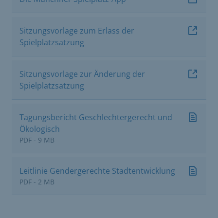
Sitzungsvorlage zum Erlass der
Spielplatzsatzung
Sitzungsvorlage zur Änderung der
Spielplatzsatzung
Tagungsbericht Geschlechtergerecht und
Ökologisch
PDF - 9 MB
Leitlinie Gendergerechte Stadtentwicklung
PDF - 2 MB