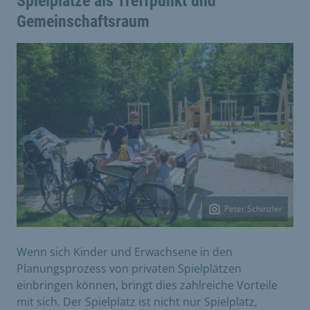
Spielplätze als Treffpunkt und
Gemeinschaftsraum
Peter Schinzler
Wenn sich Kinder und Erwachsene in den
Planungsprozess von privaten Spielplätzen
einbringen können, bringt dies zahlreiche Vorteile
mit sich. Der Spielplatz ist nicht nur Spielplatz,