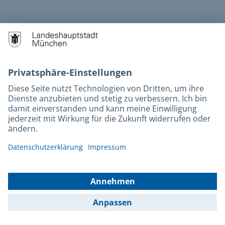
Ähnliche Artikel
This is a carousel with rotating cards. Use the previous 
Parkmeilen
Nä
Zwölf große Grünzüge führen von der
Innenstadt an den Stadtrand.
Folgen Sie uns auf unseren Social Media
Kanälen:
Folgen
Facebook