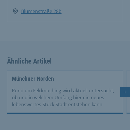
Blumenstraße 28b
Ähnliche Artikel
This is a carousel with rotating cards. Use the previous 
Münchner Norden
Rund um Feldmoching wird aktuell untersucht,
Nä
ob und in welchem Umfang hier ein neues
lebenswertes Stück Stadt entstehen kann.