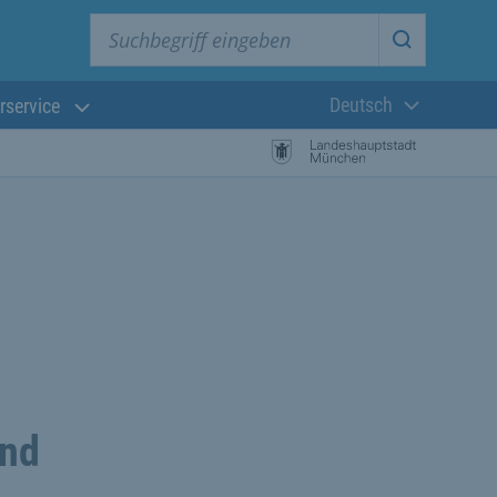
Suchbegriff eingeben
Suche star
Deutsch
rservice
Aktuelle Sprach
und