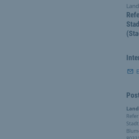
Land
Ref
Stad
(Sta
Inte
E
Pos
Land
Refe
Stadt
Blum
8033