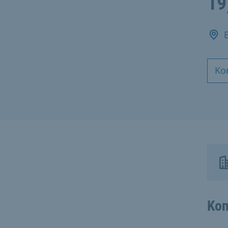
19
Ko
Kon