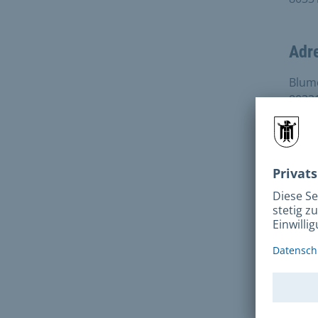
Adr
Blum
8033
Anf