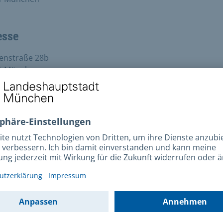
esse
enstraße 28b
1 München
ahrt
Anfahrt mit MVV
Karte öffnen