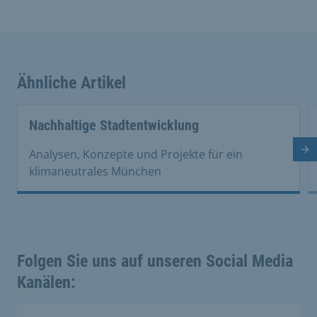
Ähnliche Artikel
This is a carousel with rotating cards. Use the previous 
Nachhaltige Stadtentwicklung
Nä
Analysen, Konzepte und Projekte für ein
klimaneutrales München
Folgen Sie uns auf unseren Social Media
Kanälen: