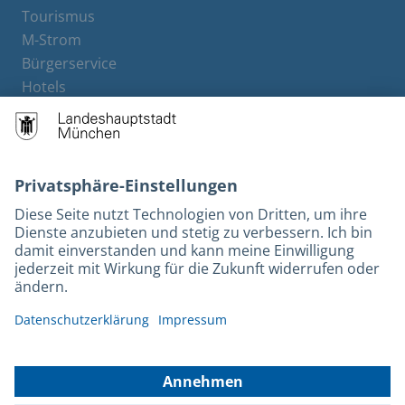
Tourismus
M-Strom
Bürgerservice
Hotels
Rechtliches und Kontakt
Barrierefreiheit
Leichte Sprache
Gebärdensprache
Datenschutz
Kontakt
Impressum
© 2026 Portal München Betriebs GmbH & Co. KG - Ein Service der