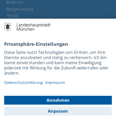
M-Strom
Bürgerservice
Hotels
Rechtliches und Kontakt
Barrierefreiheit
Leichte Sprache
Gebärdensprache
Datenschutz
Kontakt
Impressum
© 2026 Portal München Betriebs GmbH & Co. KG - Ein Service der
Landeshauptstadt München und der Stadtwerke München GmbH