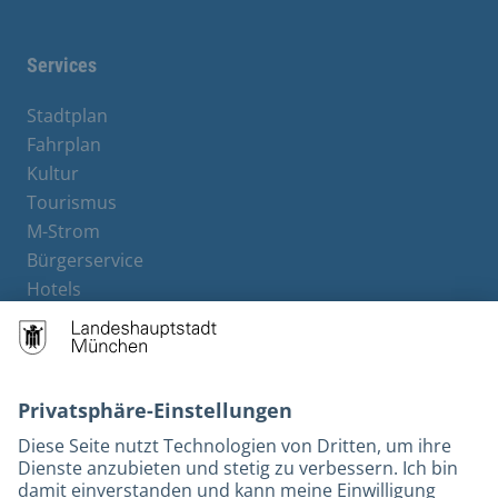
Services
Stadtplan
Fahrplan
Kultur
Tourismus
M-Strom
Bürgerservice
Hotels
Rechtliches und Kontakt
Barrierefreiheit
Leichte Sprache
Gebärdensprache