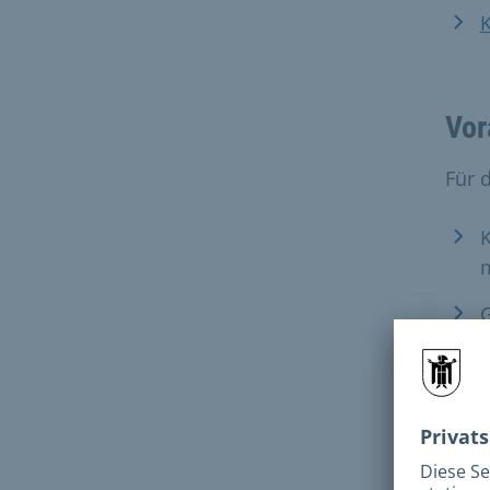
K
Vor
Für 
K
G
Förd
D