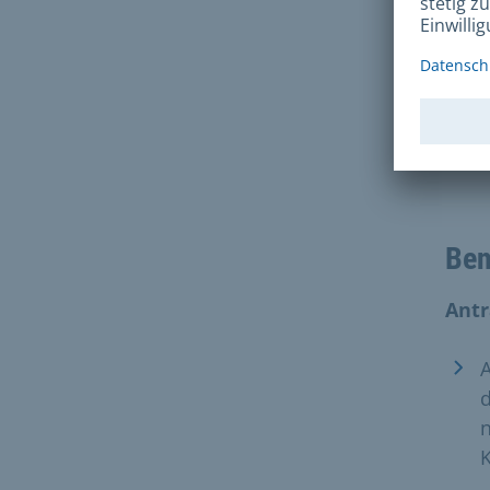
Es g
sowi
Ben
Antr
A
d
n
K