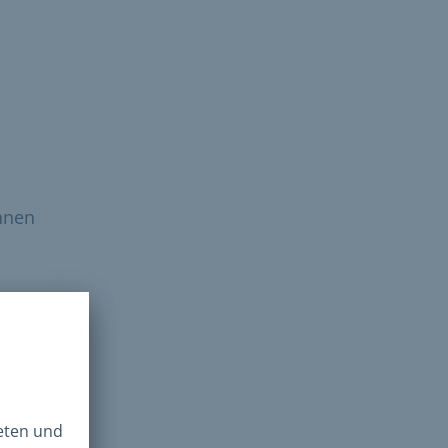
nnen
n