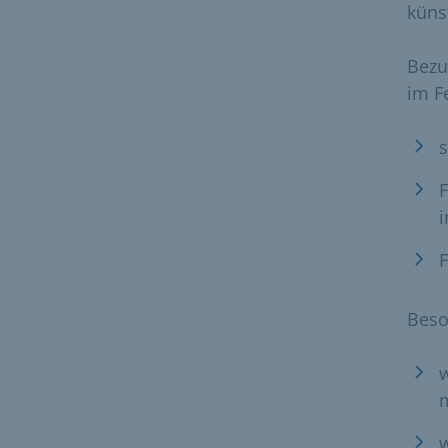
künst
Bezu
im F
s
F
i
F
Beso
w