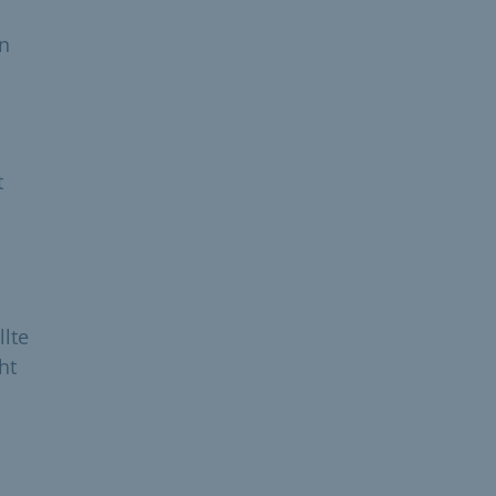
an
t
llte
ht