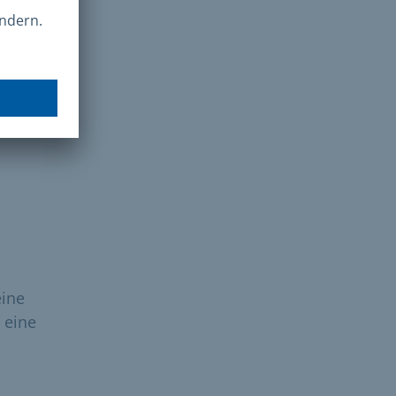
önnen
ats
eine
 eine