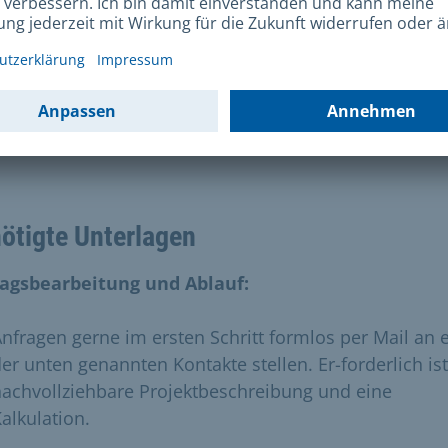
3.000 und 10.000 Euro, aber auch höhere Summen k
beantragt werden.
elten die allgemeinen
Förderkriterien
des Kulturrefer
e die
Konzeption Kulturelle Bildung
für München.
ötigte Unterlagen
agsbearbeitung und Ablauf:
nfragen gerne im ersten Schritt formlos per Mail an 
er unten genannten Kontakte stellen. Er-forderlich ist
achvollziehbare Projektbeschreibung und eine
alkulation.