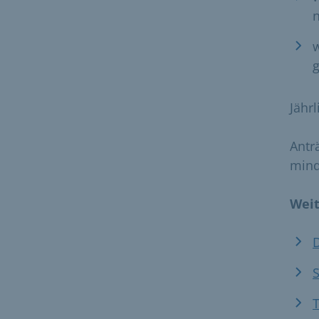
n
w
g
Jähr
Antr
mind
Weit
D
S
T