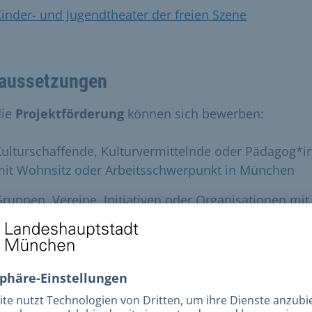
inder- und Jugendtheater der freien Szene
aussetzungen
die
Projektförderung
können sich bewerben:
ulturschaffende, Kulturvermittelnde oder Pädagog*i
mit Wohnsitz oder Arbeitsschwerpunkt in München
ruppen, Vereine, Initiativen oder Organisationen mit
Kulturbezug
erhöhen:
er Großteil der Förderanfragen bewegt sich zwische