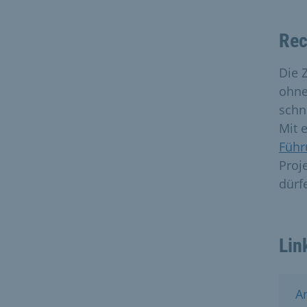
Rec
Die 
ohne
schn
Mit e
Führ
Proj
dürf
Lin
A