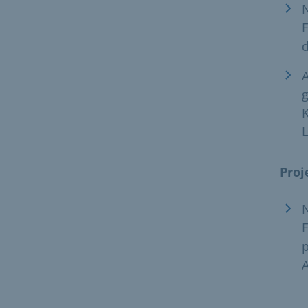
N
F
d
A
g
K
L
Proj
N
F
p
A