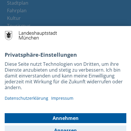
Stadtplan
Fahrplan
Kultur
Tourismus
M-Strom
Bürgerservice
Hotels
Kontakt
Barrierefreiheit
Leichte Sprache
Gebärdensprache
Datenschutz
Kontakt
Impressum