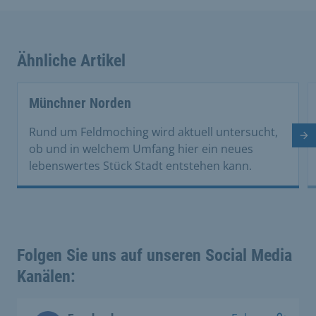
Ähnliche Artikel
This is a carousel with rotating cards. Use the previous 
Münchner Norden
Rund um Feldmoching wird aktuell untersucht,
Nä
ob und in welchem Umfang hier ein neues
lebenswertes Stück Stadt entstehen kann.
Folgen Sie uns auf unseren Social Media
Kanälen: