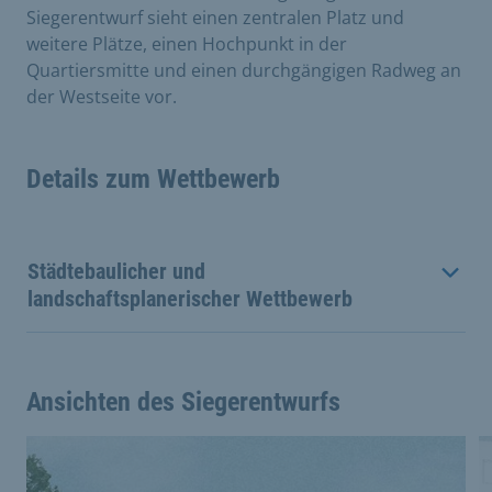
Siegerentwurf sieht einen zentralen Platz und
weitere Plätze, einen Hochpunkt in der
Quartiersmitte und einen durchgängigen Radweg an
der Westseite vor.
Details zum Wettbewerb
Städtebaulicher und
landschaftsplanerischer Wettbewerb
Ansichten des Siegerentwurfs
Dies ist eine Bildergalerie in einem Slider. Mit den Vor
Vergrößere Bild 0
V