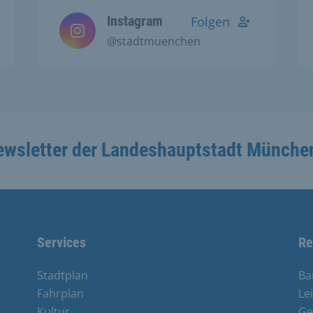
Instagram
Folgen
@stadtmuenchen
ewsletter der Landeshauptstadt Münche
Services
Re
Stadtplan
Ba
Fahrplan
Le
Kultur
Ge