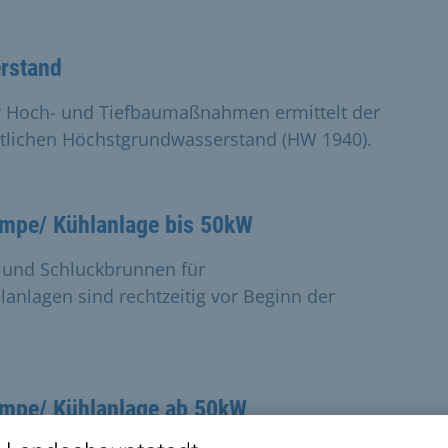
rstand
er Hoch- und Tiefbaumaßnahmen ermittelt der
lichen Höchstgrundwasserstand (HW 1940).
mpe/ Kühlanlage bis 50kW
 und Schluckbrunnen für
lagen sind rechtzeitig vor Beginn der
mpe/ Kühlanlage ab 50kW