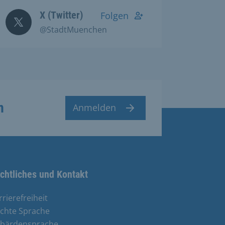
X (Twitter)
Folgen
@StadtMuenchen
n
Anmelden
chtliches und Kontakt
rrierefreiheit
ichte Sprache
bärdensprache