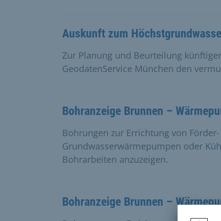
Auskunft zum Höchstgrundwasse
Zur Planung und Beurteilung künftig
GeodatenService München den vermut
Bohranzeige Brunnen – Wärmepu
Bohrungen zur Errichtung von Förder-
Grundwasserwärmepumpen oder Kühlan
Bohrarbeiten anzuzeigen.
Bohranzeige Brunnen – Wärmepu