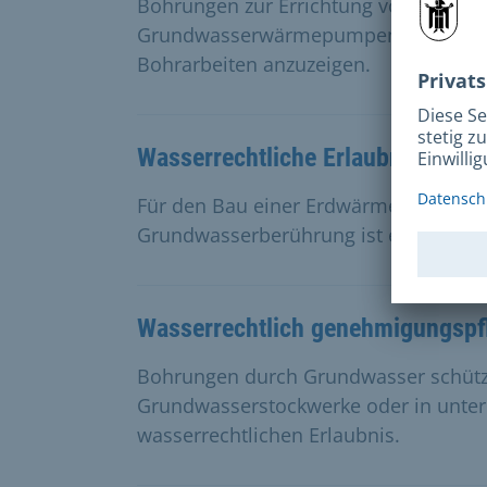
Bohrungen zur Errichtung von Förder-
Grundwasserwärmepumpen oder Kühlan
Bohrarbeiten anzuzeigen.
Wasserrechtliche Erlaubnis – Er
Für den Bau einer Erdwärmeanlage (So
Grundwasserberührung ist eine wasserr
Wasserrechtlich genehmigungspf
Bohrungen durch Grundwasser schütz
Grundwasserstockwerke oder in unter
wasserrechtlichen Erlaubnis.