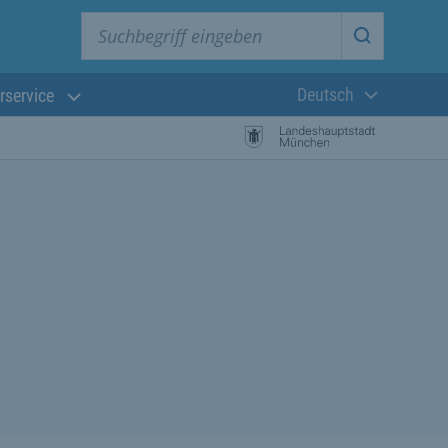
Suchbegriff eingeben
Suche star
Deutsch
rservice
Aktuelle Sprach
istungssuche Starten