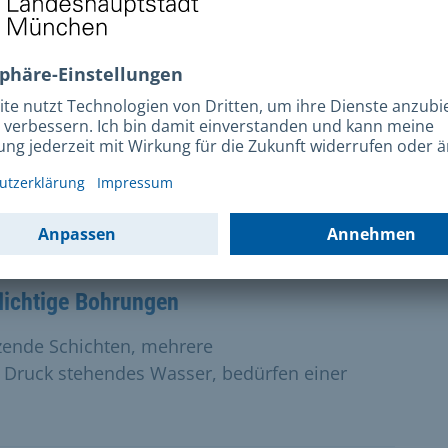
 und Schluckbrunnen für
lagen sind rechtzeitig vor Beginn der
dwärmesonde/ Erdwärmekollektor
nde, Kollektor, Körbe oder ähnliches) mit
echtliche Erlaubnis erforderlich.
lichtige Bohrungen
ende Schichten, mehrere
 Druck stehendes Wasser, bedürfen einer