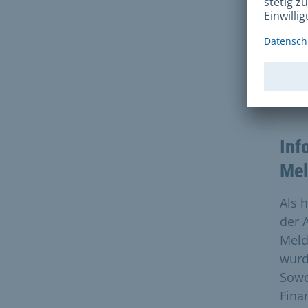
P
Z
R
Inf
Mel
Als 
der 
Meld
wurd
Sowe
Fina