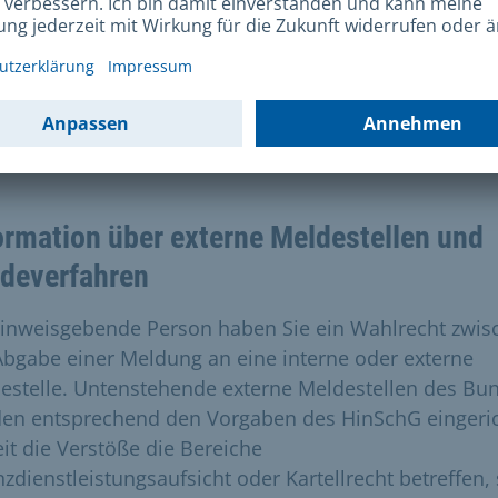
Landeshauptstadt München
ersonal- und Organisationsreferat, POR-C
entrale Interne Meldestelle
athaus, Marienplatz 8
80331 München
ormation über externe Meldestellen und
deverfahren
hinweisgebende Person haben Sie ein Wahlrecht zwis
Abgabe einer Meldung an eine interne oder externe
estelle. Untenstehende externe Meldestellen des Bu
en entsprechend den Vorgaben des HinSchG eingeric
it die Verstöße die Bereiche
nzdienstleistungsaufsicht oder Kartellrecht betreffen,