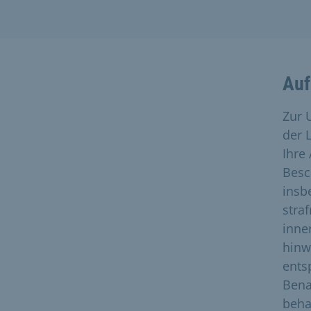
Auf
Zur 
der 
Ihre
Besc
insb
stra
inne
hinw
ents
Bena
beha