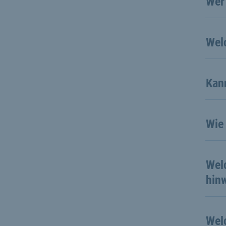
Wer
Wel
Kan
Wie
Wel
hin
Wel