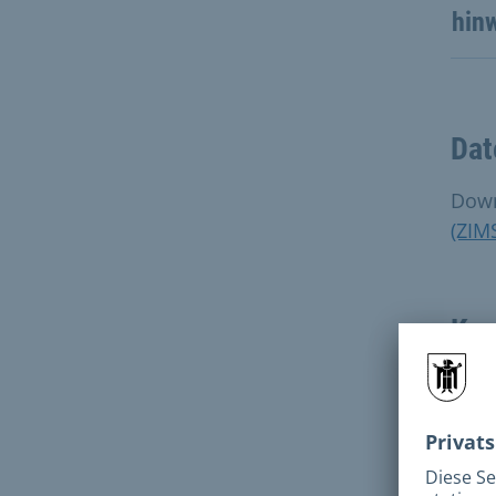
hin
Dat
Dow
(ZIM
Kon
P