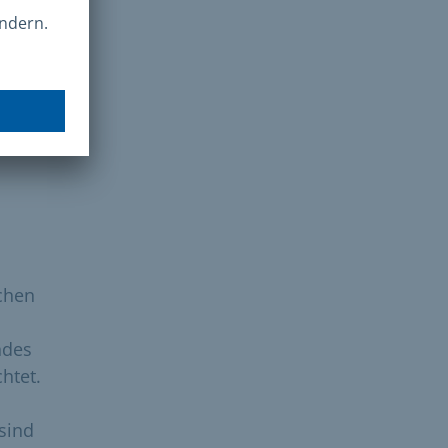
chen
ndes
htet.
 sind