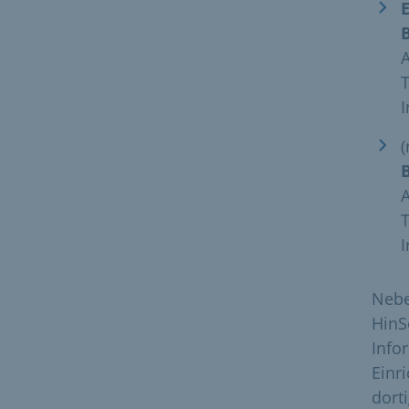
A
T
I
T
I
Nebe
HinS
Info
Einr
dort