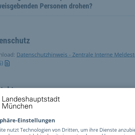
weisgebenden Personen drohen?
enschutz
nload:
Datenschutzhinweis - Zentrale Interne Meldest
S)
takt
E-Mail: zims@muenchen.de
Rufnummer: 089 233-92900
ostanschrift: