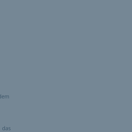
 dem
, das