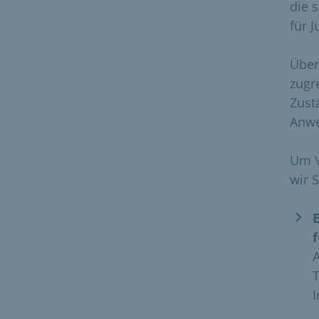
die 
für J
Über
zugr
Zust
Anwe
Um V
wir 
A
T
I